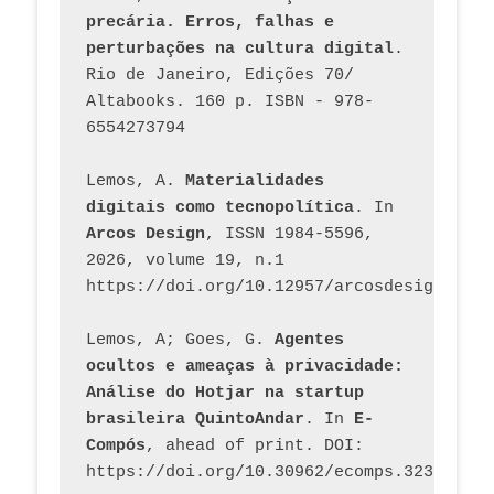
precária. Erros, falhas e 
perturbações na cultura digital
. 
Rio de Janeiro, Edições 70/ 
Altabooks. 160 p. ISBN - 978-
6554273794
Lemos, A. 
Materialidades 
digitais como tecnopolítica
. In 
Arcos Design
, ISSN 1984-5596, 
2026, volume 19, n.1 
https://doi.org/10.12957/arcosdesign.2026
Lemos, A; Goes, G. 
Agentes 
ocultos e ameaças à privacidade: 
Análise do Hotjar na startup 
brasileira QuintoAndar
. In 
E-
Compós
, ahead of print. DOI: 
https://doi.org/10.30962/ecomps.3231