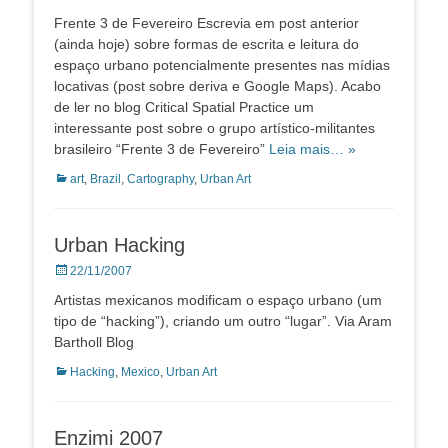
on
Frente 3 de Fevereiro Escrevia em post anterior
(ainda hoje) sobre formas de escrita e leitura do
espaço urbano potencialmente presentes nas mídias
locativas (post sobre deriva e Google Maps). Acabo
de ler no blog Critical Spatial Practice um
interessante post sobre o grupo artístico-militantes
brasileiro “Frente 3 de Fevereiro”
Leia mais… »
Categorias:
art
,
Brazil
,
Cartography
,
Urban Art
Urban Hacking
Posted
22/11/2007
on
Artistas mexicanos modificam o espaço urbano (um
tipo de “hacking”), criando um outro “lugar”. Via Aram
Bartholl Blog
Categorias:
Hacking
,
Mexico
,
Urban Art
Enzimi 2007