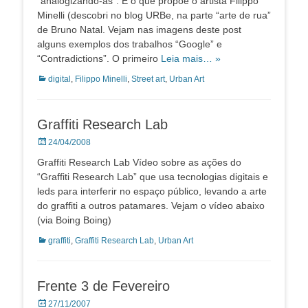
“analogizando-as”. É o que propõe o artista Filippo
Minelli (descobri no blog URBe, na parte “arte de rua”
de Bruno Natal. Vejam nas imagens deste post
alguns exemplos dos trabalhos “Google” e
“Contradictions”. O primeiro
Leia mais… »
Categorias:
digital
,
Filippo Minelli
,
Street art
,
Urban Art
Graffiti Research Lab
Posted
24/04/2008
on
Graffiti Research Lab Vídeo sobre as ações do
“Graffiti Research Lab” que usa tecnologias digitais e
leds para interferir no espaço público, levando a arte
do graffiti a outros patamares. Vejam o vídeo abaixo
(via Boing Boing)
Categorias:
graffiti
,
Graffiti Research Lab
,
Urban Art
Frente 3 de Fevereiro
Posted
27/11/2007