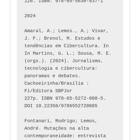
126. ISBN: 978-65-5630-837-1
2024
Amaral, A.; Lemos., A.; Vivar, 
J. F.; Brenol, M. Estudos e 
tendências em Cibercultura. In 
In Martins, G. L.; Sousa, M. E. 
(orgs.). (2024). Jornalismo, 
tecnologia e cibercultura: 
panoramas e debates. 
Cachoeirinha/Brasília : 
Fi/Editora SBPJor 
227p. ISBN 978-65-5272-008-5. 
DOI 10.22350/9786552720085
Fontanari, Rodrigo; Lemos, 
André. Mutações na alta 
contemporaneidade: entrevista 