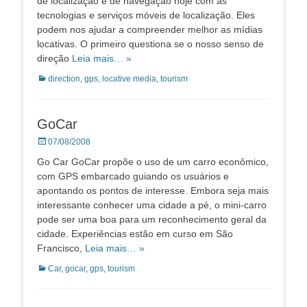
de localização e de navegação hoje com as
tecnologias e serviços móveis de localização. Eles
podem nos ajudar a compreender melhor as mídias
locativas. O primeiro questiona se o nosso senso de
direção
Leia mais… »
Categorias:
direction
,
gps
,
locative media
,
tourism
GoCar
Posted
07/08/2008
on
Go Car GoCar propõe o uso de um carro econômico,
com GPS embarcado guiando os usuários e
apontando os pontos de interesse. Embora seja mais
interessante conhecer uma cidade a pé, o mini-carro
pode ser uma boa para um reconhecimento geral da
cidade. Experiências estão em curso em São
Francisco,
Leia mais… »
Categorias:
Car
,
gocar
,
gps
,
tourism