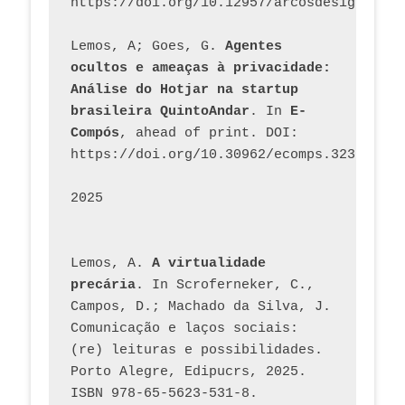
https://doi.org/10.12957/arcosdesign.2026
Lemos, A; Goes, G. 
Agentes 
ocultos e ameaças à privacidade: 
Análise do Hotjar na startup 
brasileira QuintoAndar
. In 
E-
Compós
, ahead of print. DOI: 
https://doi.org/10.30962/ecomps.3231
2025
Lemos, A. 
A virtualidade 
precária
. In Scroferneker, C., 
Campos, D.; Machado da Silva, J.  
Comunicação e laços sociais: 
(re) leituras e possibilidades. 
Porto Alegre, Edipucrs, 2025. 
ISBN 978-65-5623-531-8. 