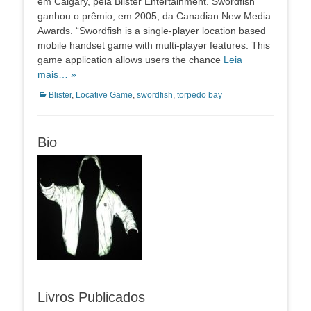
em Calgary, pela Blister Entertainment. Swordfish
ganhou o prêmio, em 2005, da Canadian New Media
Awards. “Swordfish is a single-player location based
mobile handset game with multi-player features. This
game application allows users the chance
Leia
mais… »
Categorias:
Blister
,
Locative Game
,
swordfish
,
torpedo bay
Bio
Livros Publicados