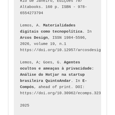
Rio de Janeiro, Edições 70/ 
Altabooks. 160 p. ISBN - 978-
6554273794
Lemos, A. 
Materialidades 
digitais como tecnopolítica
. In 
Arcos Design
, ISSN 1984-5596, 
2026, volume 19, n.1 
https://doi.org/10.12957/arcosdesign.2026
Lemos, A; Goes, G. 
Agentes 
ocultos e ameaças à privacidade: 
Análise do Hotjar na startup 
brasileira QuintoAndar
. In 
E-
Compós
, ahead of print. DOI: 
https://doi.org/10.30962/ecomps.3231
2025