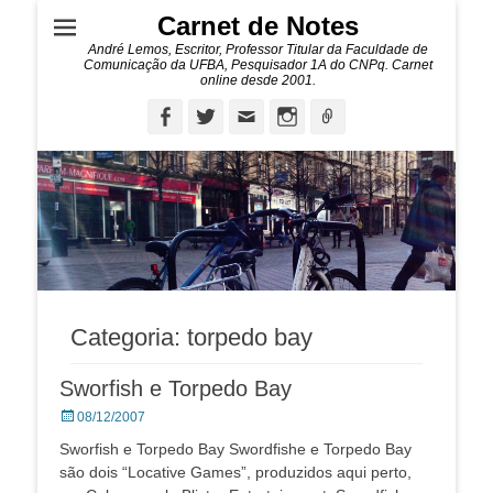
Carnet de Notes
André Lemos, Escritor, Professor Titular da Faculdade de
Comunicação da UFBA, Pesquisador 1A do CNPq. Carnet
online desde 2001.
Facebook
Twitter
Email
Instagram
Ligação
Categoria:
torpedo bay
Sworfish e Torpedo Bay
Posted
08/12/2007
on
Sworfish e Torpedo Bay Swordfishe e Torpedo Bay
são dois “Locative Games”, produzidos aqui perto,