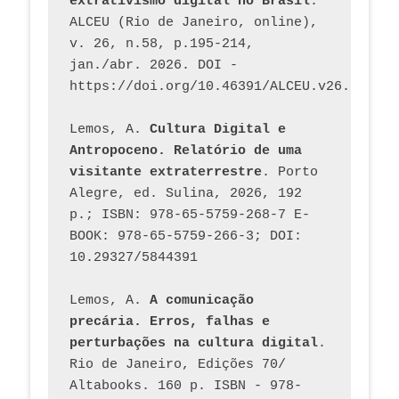
extrativismo digital no Brasil
. 
ALCEU (Rio de Janeiro, online), 
v. 26, n.58, p.195-214, 
jan./abr. 2026. DOI - 
https://doi.org/10.46391/ALCEU.v26.ed58.2
Lemos, A. 
Cultura Digital e 
Antropoceno. Relatório de uma 
visitante extraterrestre
. Porto 
Alegre, ed. Sulina, 2026, 192 
p.; ISBN: 978-65-5759-268-7 E-
BOOK: 978-65-5759-266-3; DOI: 
10.29327/5844391
Lemos, A. 
A comunicação 
precária. Erros, falhas e 
perturbações na cultura digital
. 
Rio de Janeiro, Edições 70/ 
Altabooks. 160 p. ISBN - 978-