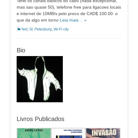
Terei os canais basicos do cabo (nada excepcional,
mas sao quase 50), telefone free para ligacoes locais
e internet de 10MB/s pelo preco de CAD$ 100.00: o
que da algo em torno
Leia mais… »
Categorias:
Net
,
St. Petesburg
,
Wi-Fi city
Bio
Livros Publicados