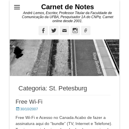
Carnet de Notes
André Lemos, Escritor, Professor Titular da Faculdade de
Comunicação da UFBA, Pesquisador 1A do CNPq. Carnet
online desde 2001.
Facebook
Twitter
Email
Instagram
Ligação
Categoria:
St. Petesburg
Free Wi-Fi
Posted
30/10/2007
on
Free Wi-Fi e Acesso no Canada Acabo de fazer a
assinatura aqui do “bundle” (TV, Internet e Telefone).