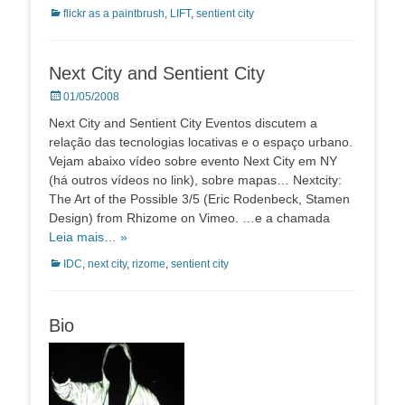
Categorias:
flickr as a paintbrush
,
LIFT
,
sentient city
Next City and Sentient City
Posted
01/05/2008
on
Next City and Sentient City Eventos discutem a
relação das tecnologias locativas e o espaço urbano.
Vejam abaixo vídeo sobre evento Next City em NY
(há outros vídeos no link), sobre mapas… Nextcity:
The Art of the Possible 3/5 (Eric Rodenbeck, Stamen
Design) from Rhizome on Vimeo. …e a chamada
Leia mais… »
Categorias:
IDC
,
next city
,
rizome
,
sentient city
Bio