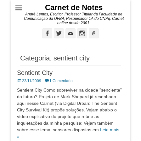
Carnet de Notes
André Lemos, Escritor, Professor Titular da Faculdade de
Comunicação da UFBA, Pesquisador 1A do CNPq. Carnet
online desde 2001.
Facebook
Twitter
Email
Instagram
Ligação
Categoria:
sentient city
Sentient City
Posted
23/11/2009
1 Comentário
on
Sentient City Como sobreviver na cidade “senciente”
do futuro? Projeto de Mark Shepard já resenhado
aqui nesse Carnet (via Digital Urban: The Sentient
City Survival Kit) propõe soluções. Vejam abaixo o
vídeo explicativo do projeto que reúne as
inquietações da minha pesquisa: Vejam também
sobre esse tema, sensores dispostos em
Leia mais…
»