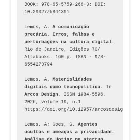
BOOK: 978-65-5759-266-3; DOI: 
10.29327/5844391
Lemos, A. 
A comunicação 
precária. Erros, falhas e 
perturbações na cultura digital
. 
Rio de Janeiro, Edições 70/ 
Altabooks. 160 p. ISBN - 978-
6554273794
Lemos, A. 
Materialidades 
digitais como tecnopolítica
. In 
Arcos Design
, ISSN 1984-5596, 
2026, volume 19, n.1 
https://doi.org/10.12957/arcosdesign.2026
Lemos, A; Goes, G. 
Agentes 
ocultos e ameaças à privacidade: 
Análise do Hotjar na startup 