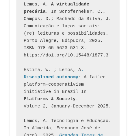
Lemos, A. 
A virtualidade 
precária
. In Scroferneker, C., 
Campos, D.; Machado da Silva, J.  
Comunicação e laços sociais: 
(re) leituras e possibilidades. 
Porto Alegre, Edipucrs, 2025. 
ISBN 978-65-5623-531-8. 
https://doi.org/10.15448/1877.3
Estima, W. ; Lemos, A
. 
Disciplined autonomy
: 
A failed 
platform-cooperativism 
initiative in Brazil In
Platforms & Society
. 
Volume 2, January-December 2025.
Lemos, A. Tecnologia e Educação. 
In Almeida, Fernando José de 
(org). 2025. 
Grandes Temas da 