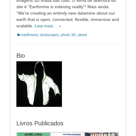
imagens 3D tirada das ruas. O tema de abertura do
site é “Earthmine is indexing reality”! Mais ainda:
“We’re creating an entirely new datamine about our
earth that is open, connected, flexible, immersive and
scalable.
Leia mais… »
Categorias:
earthmine
,
landscapes
,
photo 3D
,
street
Bio
Livros Publicados