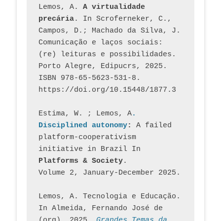
Lemos, A. 
A virtualidade 
precária
. In Scroferneker, C., 
Campos, D.; Machado da Silva, J.  
Comunicação e laços sociais: 
(re) leituras e possibilidades. 
Porto Alegre, Edipucrs, 2025. 
ISBN 978-65-5623-531-8. 
https://doi.org/10.15448/1877.3
Estima, W. ; Lemos, A
. 
Disciplined autonomy
: 
A failed 
platform-cooperativism 
initiative in Brazil In
Platforms & Society
. 
Volume 2, January-December 2025.
Lemos, A. Tecnologia e Educação. 
In Almeida, Fernando José de 
(org). 2025. 
Grandes Temas da 