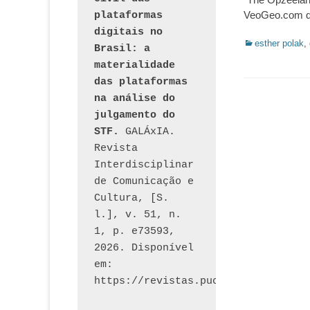
VeoGeo.com 
plataformas 
digitais no 
Categorias:
esther polak
,
Brasil: a 
materialidade 
das plataformas 
na análise do 
julgamento do 
STF.
 GALÁxIA. 
Revista 
Interdisciplinar 
de Comunicação e 
Cultura, [S. 
l.], v. 51, n. 
1, p. e73593, 
2026. Disponível 
em: 