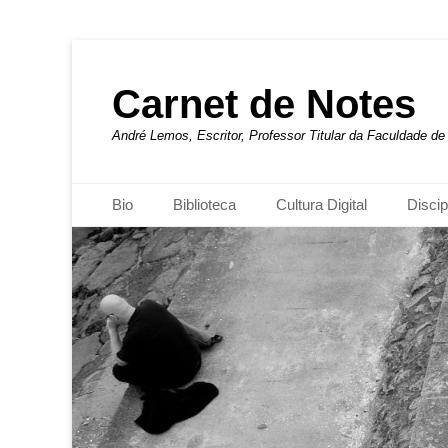
Carnet de Notes
André Lemos, Escritor, Professor Titular da Faculdade 
Menu principal
Pular
Bio
Biblioteca
Cultura Digital
Discip
para
o
conteúdo