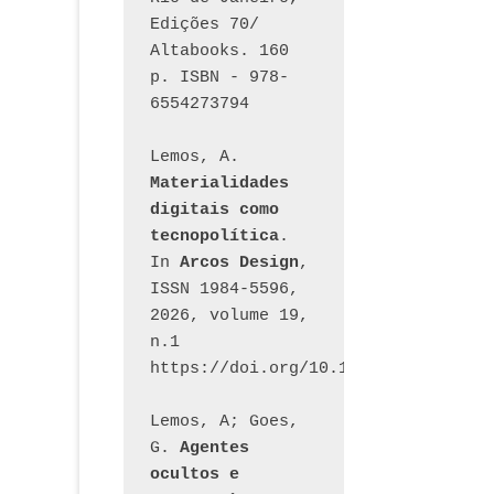
Edições 70/ 
Altabooks. 160 
p. ISBN - 978-
6554273794
Lemos, A. 
Materialidades 
digitais como 
tecnopolítica
. 
In 
Arcos Design
, 
ISSN 1984-5596, 
2026, volume 19, 
n.1 
https://doi.org/10.12957/arcosdesi
Lemos, A; Goes, 
G. 
Agentes 
ocultos e 