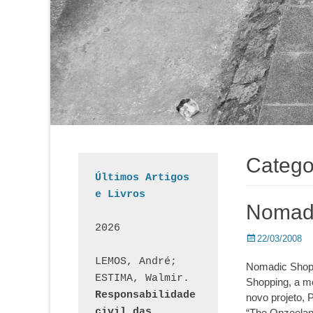
Catego
Últimos Artigos 
e Livros
Nomad
2026
Posted
22/03/2008
on
LEMOS, André; 
Nomadic Shopp
ESTIMA, Walmir. 
Shopping, a 
Responsabilidade 
novo projeto, 
civil das 
“The Opzeeland