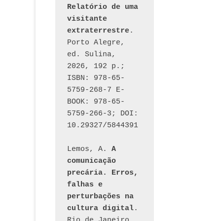
Relatório de uma 
visitante 
extraterrestre
. 
Porto Alegre, 
ed. Sulina, 
2026, 192 p.; 
ISBN: 978-65-
5759-268-7 E-
BOOK: 978-65-
5759-266-3; DOI: 
10.29327/5844391
Lemos, A. 
A 
comunicação 
precária. Erros, 
falhas e 
perturbações na 
cultura digital
. 
Rio de Janeiro, 