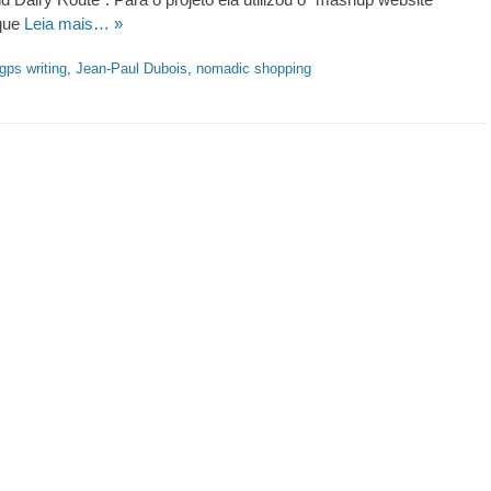
que
Leia mais… »
gps writing
,
Jean-Paul Dubois
,
nomadic shopping
https://revistas.pucsp.br/index.php/galaxia/article/view/73593. 