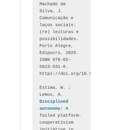
Machado da 
Silva, J.  
Comunicação e 
laços sociais: 
(re) leituras e 
possibilidades. 
Porto Alegre, 
Edipucrs, 2025. 
ISBN 978-65-
5623-531-8. 
https://doi.org/10.15448/1877.3
Estima, W. ; 
Lemos, A
. 
Disciplined 
autonomy
: 
A 
failed platform-
cooperativism 
initiative in 