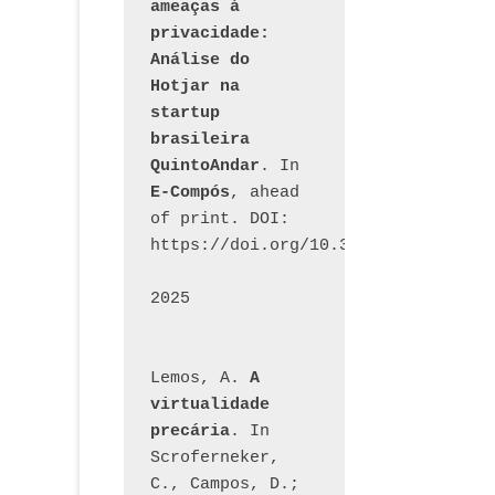
ameaças à 
privacidade: 
Análise do 
Hotjar na 
startup 
brasileira 
QuintoAndar
. In 
E-Compós
, ahead 
of print. DOI: 
https://doi.org/10.30962/ecomps.32
2025
Lemos, A. 
A 
virtualidade 
precária
. In 
Scroferneker, 
C., Campos, D.; 