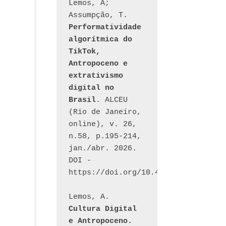
Lemos, A; 
Assumpção, T. 
Performatividade 
algorítmica do 
TikTok, 
Antropoceno e 
extrativismo 
digital no 
Brasil
. ALCEU 
(Rio de Janeiro, 
online), v. 26, 
n.58, p.195-214, 
jan./abr. 2026. 
DOI - 
https://doi.org/10.46391/ALCEU.v26
Lemos, A. 
Cultura Digital 
e Antropoceno. 