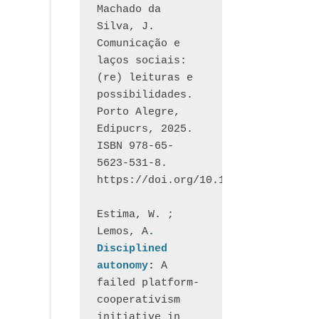
Machado da 
Silva, J.  
Comunicação e 
laços sociais: 
(re) leituras e 
possibilidades. 
Porto Alegre, 
Edipucrs, 2025. 
ISBN 978-65-
5623-531-8. 
https://doi.org/10.15448/1877.3
Estima, W. ; 
Lemos, A
. 
Disciplined 
autonomy
: 
A 
failed platform-
cooperativism 
initiative in 