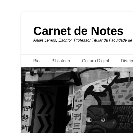
Carnet de Notes
André Lemos, Escritor, Professor Titular da Faculdade 
Menu principal
Pular
Bio
Biblioteca
Cultura Digital
Discip
para
o
conteúdo