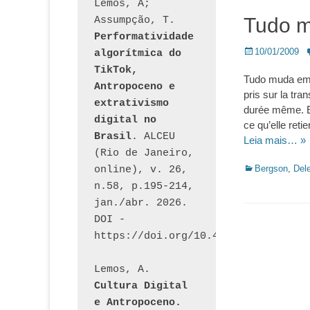
Lemos, A; 
Tudo 
Assumpção, T. 
Performatividade 
Posted
10/01/2009
algorítmica do 
on
TikTok, 
Tudo muda em 2
Antropoceno e 
pris sur la tra
extrativismo 
durée même. E
digital no 
ce qu’elle reti
Brasil
. ALCEU 
Leia mais… »
(Rio de Janeiro, 
Categorias:
Bergson
,
Del
online), v. 26, 
n.58, p.195-214, 
jan./abr. 2026. 
DOI - 
https://doi.org/10.46391/ALCEU.v26
Lemos, A. 
Cultura Digital 
e Antropoceno. 