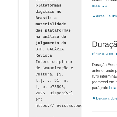
mais… »
plataformas 
digitais no 
Categorias:
durée
,
Faulkn
Brasil: a 
materialidade 
das plataformas 
na análise do 
Duraç
julgamento do 
STF.
 GALÁxIA. 
Posted
14/01/2009
Revista 
on
Interdisciplinar 
Duração Esse 
de Comunicação e 
anterior onde
Cultura, [S. 
livro intermin
l.], v. 51, n. 
(comecei em me
1, p. e73593, 
parágrafo
Leia
2026. Disponível 
Categorias:
Bergson
,
dur
em: 