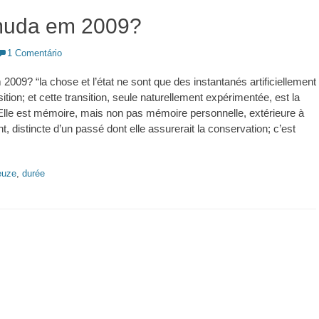
muda em 2009?
1 Comentário
009? “la chose et l’état ne sont que des instantanés artificiellement
nsition; et cette transition, seule naturellement expérimentée, est la
lle est mémoire, mais non pas mémoire personnelle, extérieure à
ent, distincte d’un passé dont elle assurerait la conservation; c’est
euze
,
durée
.ed58.2026.528