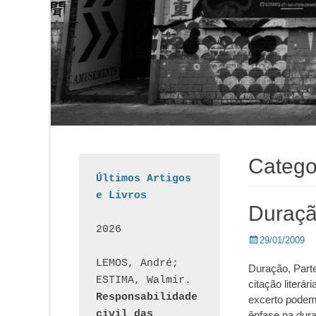
Catego
Últimos Artigos 
e Livros
Duraçã
2026
Posted
29/01/2009
on
LEMOS, André; 
Duração, Parte
ESTIMA, Walmir. 
citação literá
Responsabilidade 
excerto podemo
civil das 
ênfase na dur