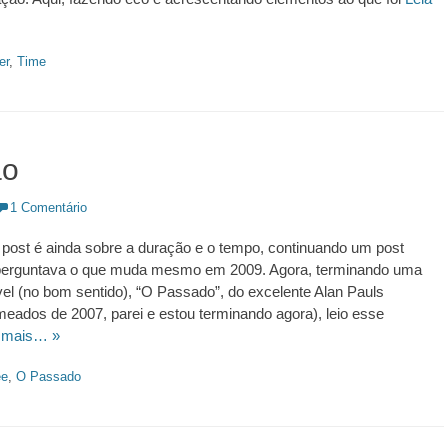
er
,
Time
ão
1 Comentário
post é ainda sobre a duração e o tempo, continuando um post
 perguntava o que muda mesmo em 2009. Agora, terminando uma
ável (no bom sentido), “O Passado”, do excelente Alan Pauls
ados de 2007, parei e estou terminando agora), leio esse
 mais… »
ée
,
O Passado
https://revistas.pucsp.br/index.php/galaxia/article/view/73593. 