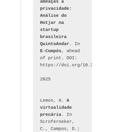
ameaças à 
privacidade: 
Análise do 
Hotjar na 
startup 
brasileira 
QuintoAndar
. In 
E-Compós
, ahead 
of print. DOI: 
https://doi.org/10.30962/ecomps.32
2025
Lemos, A. 
A 
virtualidade 
precária
. In 
Scroferneker, 
C., Campos, D.; 