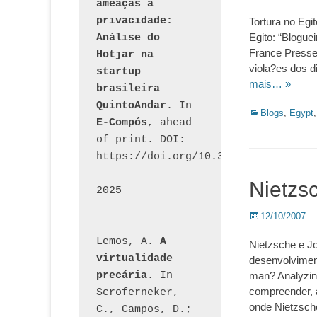
ameaças à 
on
privacidade: 
Tortura no Egit
Egito: “Bloguei
Análise do 
France Presse,
Hotjar na 
viola?es dos d
startup 
mais… »
brasileira 
QuintoAndar
. In 
Categorias:
Blogs
,
Egypt
E-Compós
, ahead 
of print. DOI: 
https://doi.org/10.30962/ecomps.32
Nietzs
2025
Posted
12/10/2007
on
Lemos, A. 
A 
Nietzsche e J
virtualidade 
desenvolvimen
precária
. In 
man? Analyzing
compreender, a 
Scroferneker, 
onde Nietzsche
C., Campos, D.; 