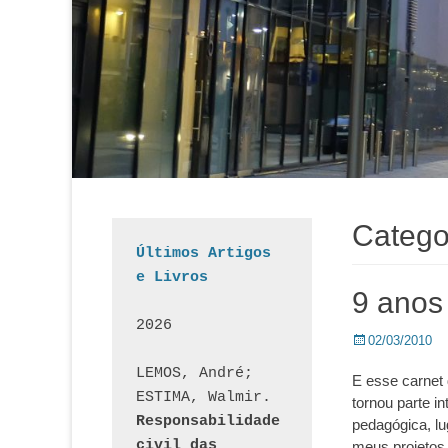
Catego
Últimos Artigos 
e Livros
9 anos
2026
Posted
02/03/2010
on
LEMOS, André; 
E esse carnet 
ESTIMA, Walmir. 
tornou parte i
Responsabilidade 
pedagógica, lu
civil das 
meus projetos,