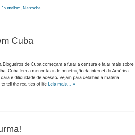
n Journalism
,
Nietzsche
em Cuba
 Blogueiros de Cuba começam a furar a censura e falar mais sobre
Ilha. Cuba tem a menor taxa de penetração da internet da América
et cara e dificuldade de acesso. Vejam para detalhes a matéria
o tell the realities of life
Leia mais… »
urma!