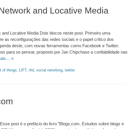
 Network and Locative Media
 and Locative Media Dois blocos neste post. Primeiro uma
e as reconfigurações das redes sociais e o papel crítico dos
a perda deste, com novas ferramentas como Facebook e Twitter.
os para se pensar, proposto por Jan Chipchase a confiabilidade nas
mais… »
t of things
,
LIFT
,
rfid
,
social netorking
,
twitter
.ed58.2026.528
com
e post é o prefácio do livro “Blogs.com. Estudos sobre blogs e