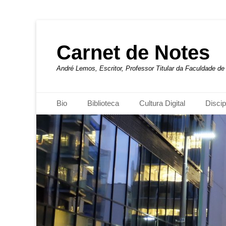
Carnet de Notes
André Lemos, Escritor, Professor Titular da Faculdade 
Menu principal
Pular
Bio
Biblioteca
Cultura Digital
Discip
para
o
conteúdo