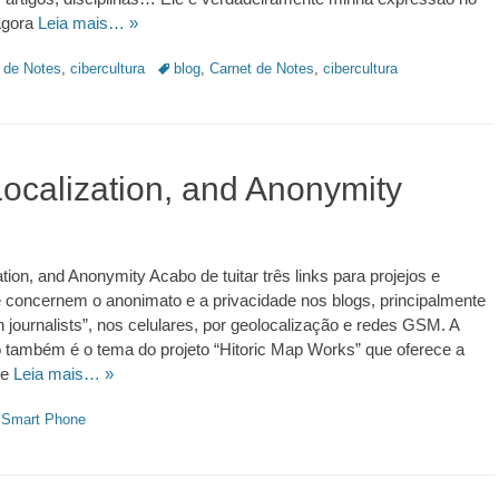
Agora
Leia mais… »
Tags:
 de Notes
,
cibercultura
blog
,
Carnet de Notes
,
cibercultura
ocalization, and Anonymity
tion, and Anonymity Acabo de tuitar três links para projejos e
 concernem o anonimato e a privacidade nos blogs, principalmente
en journalists”, nos celulares, por geolocalização e redes GSM. A
 também é o tema do projeto “Hitoric Map Works” que oferece a
de
Leia mais… »
,
Smart Phone
https://revistas.pucsp.br/index.php/galaxia/article/view/73593. 