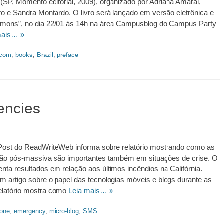
SP, Momento editorial, 2009), organizado por Adriana Amaral,
 e Sandra Montardo. O livro será lançado em versão eletrônica e
mons”, no dia 22/01 às 14h na área Campusblog do Campus Party
mais… »
.com
,
books
,
Brazil
,
preface
encies
ost do ReadWriteWeb informa sobre relatório mostrando como as
ção pós-massiva são importantes também em situações de crise. O
senta resultados em relação aos últimos incêndios na Califórnia.
 artigo sobre o papel das tecnologias móveis e blogs durante as
elatório mostra como
Leia mais… »
hone
,
emergency
,
micro-blog
,
SMS