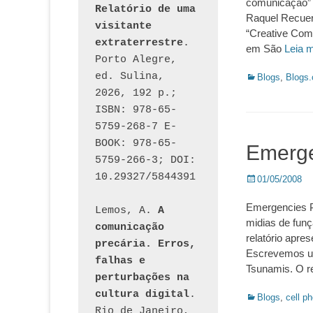
comunicação” (
Relatório de uma 
Raquel Recuero
visitante 
“Creative Com
extraterrestre
. 
em São
Leia 
Porto Alegre, 
ed. Sulina, 
Categorias:
Blogs
,
Blogs
2026, 192 p.; 
ISBN: 978-65-
5759-268-7 E-
BOOK: 978-65-
Emerg
5759-266-3; DOI: 
10.29327/5844391
Posted
01/05/2008
on
Emergencies P
Lemos, A. 
A 
midias de fun
comunicação 
relatório apre
precária. Erros, 
Escrevemos um
falhas e 
Tsunamis. O r
perturbações na 
cultura digital
. 
Categorias:
Blogs
,
cell p
Rio de Janeiro, 