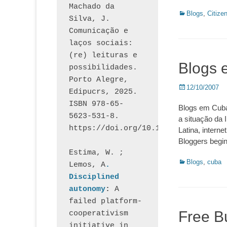
Machado da 
Categorias:
Blogs
,
Citize
Silva, J.  
Comunicação e 
laços sociais: 
(re) leituras e 
Blogs 
possibilidades. 
Porto Alegre, 
Posted
12/10/2007
Edipucrs, 2025. 
on
ISBN 978-65-
Blogs em Cuba
5623-531-8. 
a situação da 
https://doi.org/10.15448/1877.3
Latina, intern
Bloggers begin t
Estima, W. ; 
Categorias:
Blogs
,
cuba
Lemos, A
. 
Disciplined 
autonomy
: 
A 
failed platform-
Free B
cooperativism 
initiative in 