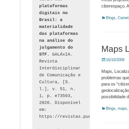
ciberespaço. 
plataformas 
digitais no 
Categorias:
Blogs
,
Carnet
Brasil: a 
materialidade 
das plataformas 
na análise do 
Maps L
julgamento do 
STF.
 GALÁxIA. 
Posted
16/10/2009
Revista 
on
Interdisciplinar 
Maps, Localiza
de Comunicação e 
problemas que
Cultura, [S. 
para os “citiz
l.], v. 51, n. 
geolocalização
1, p. e73593, 
possibilidade 
2026. Disponível 
Categorias:
Blogs
,
maps
em: 