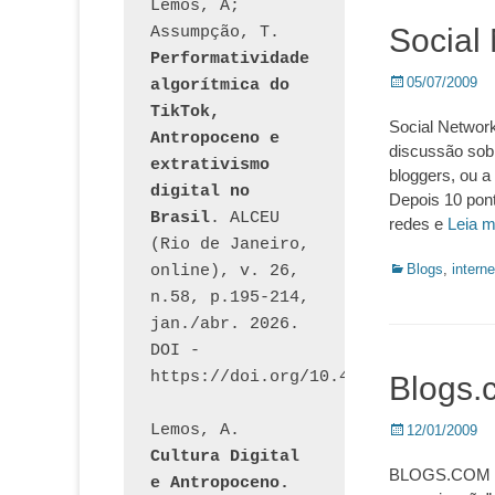
Lemos, A; 
Social
Assumpção, T. 
Performatividade 
Posted
05/07/2009
algorítmica do 
on
TikTok, 
Social Network
Antropoceno e 
discussão sobr
extrativismo 
bloggers, ou 
digital no 
Depois 10 pont
Brasil
. ALCEU 
redes e
Leia 
(Rio de Janeiro, 
Categorias:
Blogs
,
interne
online), v. 26, 
n.58, p.195-214, 
jan./abr. 2026. 
DOI - 
https://doi.org/10.46391/ALCEU.v26
Blogs.
Lemos, A. 
Posted
12/01/2009
on
Cultura Digital 
BLOGS.COM Ess
e Antropoceno. 