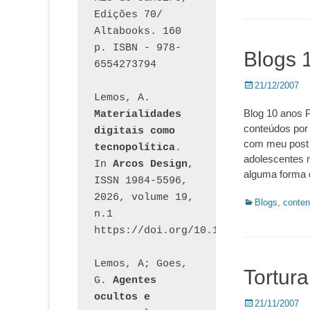
Edições 70/ 
Altabooks. 160 
p. ISBN - 978-
Blogs 
6554273794
Posted
21/12/2007
Lemos, A. 
on
Blog 10 anos P
Materialidades 
conteúdos por 
digitais como 
com meu post a
tecnopolítica
. 
adolescentes n
In 
Arcos Design
, 
alguma forma 
ISSN 1984-5596, 
2026, volume 19, 
Categorias:
Blogs
,
conten
n.1 
https://doi.org/10.12957/arcosdesi
Lemos, A; Goes, 
Tortura
G. 
Agentes 
ocultos e 
Posted
21/11/2007