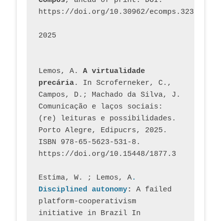
Compós
, ahead of print. DOI: 
https://doi.org/10.30962/ecomps.3231
2025
Lemos, A. 
A virtualidade 
precária
. In Scroferneker, C., 
Campos, D.; Machado da Silva, J.  
Comunicação e laços sociais: 
(re) leituras e possibilidades. 
Porto Alegre, Edipucrs, 2025. 
ISBN 978-65-5623-531-8. 
https://doi.org/10.15448/1877.3
Estima, W. ; Lemos, A
. 
Disciplined autonomy
: 
A failed 
platform-cooperativism 
initiative in Brazil In