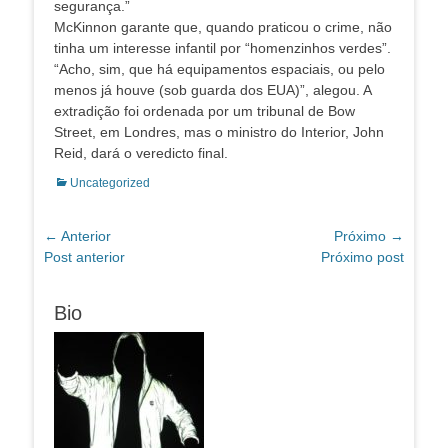
segurança.”
McKinnon garante que, quando praticou o crime, não
tinha um interesse infantil por “homenzinhos verdes”.
“Acho, sim, que há equipamentos espaciais, ou pelo
menos já houve (sob guarda dos EUA)”, alegou. A
extradição foi ordenada por um tribunal de Bow
Street, em Londres, mas o ministro do Interior, John
Reid, dará o veredicto final.
Categorias:
Uncategorized
Navegação
← Anterior
Próximo →
Post
Próximo
Post anterior
Próximo post
de
anterior:
post:
Post
Bio