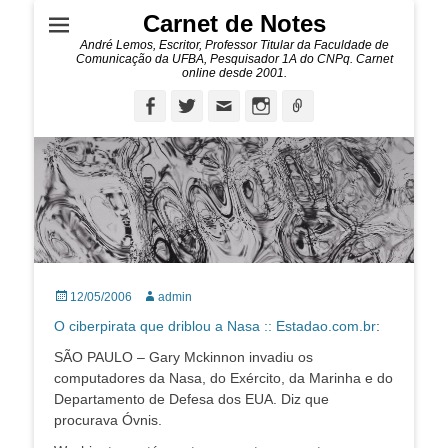
Carnet de Notes
André Lemos, Escritor, Professor Titular da Faculdade de
Comunicação da UFBA, Pesquisador 1A do CNPq. Carnet
online desde 2001.
Facebook
Twitter
Email
Instagram
Ligação
Posted
Autor:
12/05/2006
admin
on
O ciberpirata que driblou a Nasa :: Estadao.com.br
:
SÃO PAULO – Gary Mckinnon invadiu os
computadores da Nasa, do Exército, da Marinha e do
Departamento de Defesa dos EUA. Diz que
procurava Óvnis.