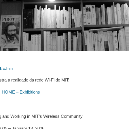
utor:
admin
ra a realidade da rede Wi-Fi do MIT:
HOME – Exhibitions
g and Working in MIT’s Wireless Community
005 – January 13, 2006