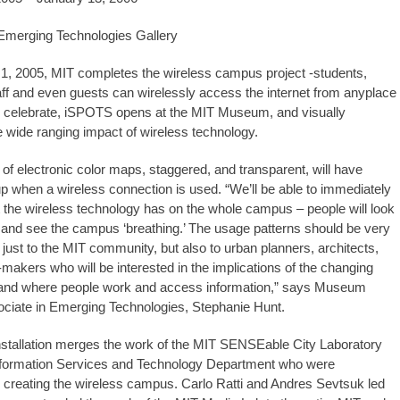
erging Technologies Gallery
, 2005, MIT completes the wireless campus project -students,
aff and even guests can wirelessly access the internet from anyplace
 celebrate, iSPOTS opens at the MIT Museum, and visually
wide ranging impact of wireless technology.
of electronic color maps, staggered, and transparent, will have
 up when a wireless connection is used. “We’ll be able to immediately
 the wireless technology has on the whole campus – people will look
 and see the campus ‘breathing.’ The usage patterns should be very
t just to the MIT community, but also to urban planners, architects,
-makers who will be interested in the implications of the changing
 and where people work and access information,” says Museum
ciate in Emerging Technologies, Stephanie Hunt.
installation merges the work of the MIT SENSEable City Laboratory
https://revistas.pucsp.br/index.php/galaxia/article/view/73593. 
nformation Services and Technology Department who were
r creating the wireless campus. Carlo Ratti and Andres Sevtsuk led