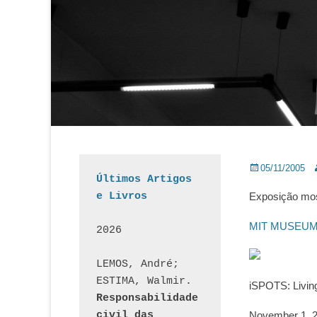
Posted
A
05/11/2005
Últimos Artigos 
on
e Livros
Exposição most
MIT MUSEUM 
2026
LEMOS, André; 
ESTIMA, Walmir. 
iSPOTS: Livin
Responsabilidade 
civil das 
November 1, 2