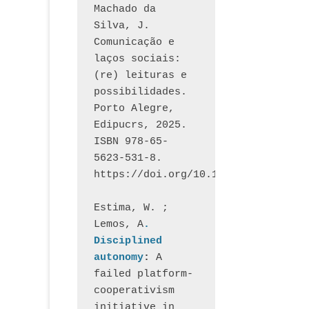
Machado da 
Silva, J.  
Comunicação e 
laços sociais: 
(re) leituras e 
possibilidades. 
Porto Alegre, 
Edipucrs, 2025. 
ISBN 978-65-
5623-531-8. 
https://doi.org/10.15448/1877.3
Estima, W. ; 
Lemos, A
. 
Disciplined 
autonomy
: 
A 
failed platform-
cooperativism 
initiative in 