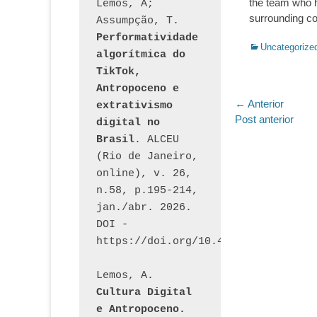
the team who h
Lemos, A; 
surrounding c
Assumpção, T. 
Performatividade 
Categorias:
Uncategorize
algorítmica do 
TikTok, 
Antropoceno e 
Navegaç
← Anterior
extrativismo 
Post
Post anterior
digital no 
de
anterior:
Brasil
. ALCEU 
Post
(Rio de Janeiro, 
online), v. 26, 
n.58, p.195-214, 
jan./abr. 2026. 
DOI - 
https://doi.org/10.46391/ALCEU.v26
Lemos, A. 
Cultura Digital 
e Antropoceno. 