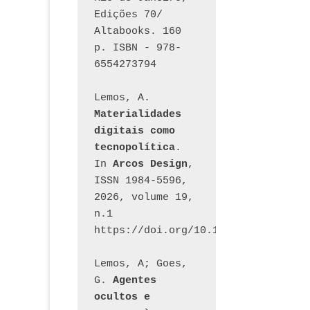
Edições 70/ 
Altabooks. 160 
p. ISBN - 978-
6554273794
Lemos, A. 
Materialidades 
digitais como 
tecnopolítica
. 
In 
Arcos Design
, 
ISSN 1984-5596, 
2026, volume 19, 
n.1 
https://doi.org/10.12957/arcosdesi
Lemos, A; Goes, 
G. 
Agentes 
ocultos e 