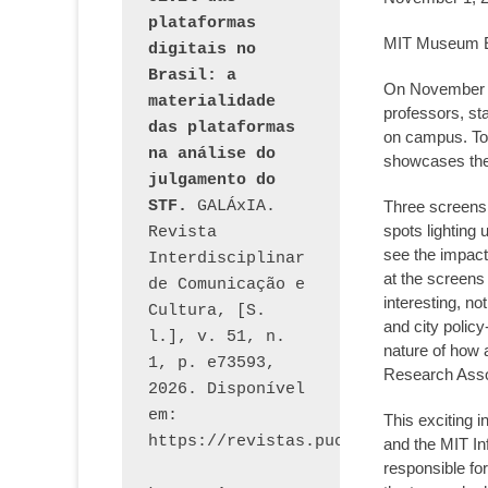
plataformas 
MIT Museum Em
digitais no 
Brasil: a 
On November 1
materialidade 
professors, st
das plataformas 
on campus. To
na análise do 
showcases the 
julgamento do 
STF.
 GALÁxIA. 
Three screens 
spots lighting
Revista 
see the impact
Interdisciplinar 
at the screens
de Comunicação e 
interesting, no
Cultura, [S. 
and city policy
l.], v. 51, n. 
nature of how
1, p. e73593, 
Research Asso
2026. Disponível 
em: 
This exciting 
and the MIT I
responsible fo