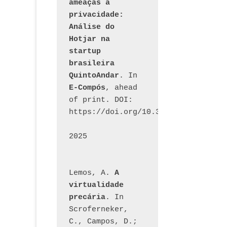
ameaças à 
privacidade: 
Análise do 
Hotjar na 
startup 
brasileira 
QuintoAndar
. In 
E-Compós
, ahead 
of print. DOI: 
https://doi.org/10.30962/ecomps.32
2025
Lemos, A. 
A 
virtualidade 
precária
. In 
Scroferneker, 
C., Campos, D.; 