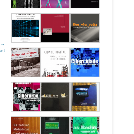
 →
ost