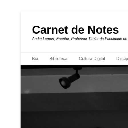
Carnet de Notes
André Lemos, Escritor, Professor Titular da Faculdade 
Menu principal
Pular
Bio
Biblioteca
Cultura Digital
Discip
para
o
conteúdo