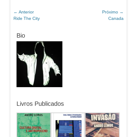
Navegação
← Anterior
Próximo →
Post
Próximo
Ride The City
Canada
de
anterior:
post:
Post
Bio
Livros Publicados