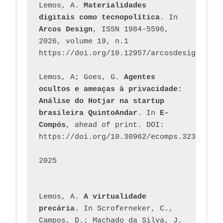
Lemos, A. 
Materialidades 
digitais como tecnopolítica
. In 
Arcos Design
, ISSN 1984-5596, 
2026, volume 19, n.1 
https://doi.org/10.12957/arcosdesign.2026
Lemos, A; Goes, G. 
Agentes 
ocultos e ameaças à privacidade: 
Análise do Hotjar na startup 
brasileira QuintoAndar
. In 
E-
Compós
, ahead of print. DOI: 
https://doi.org/10.30962/ecomps.3231
2025
Lemos, A. 
A virtualidade 
precária
. In Scroferneker, C., 
Campos, D.; Machado da Silva, J.  