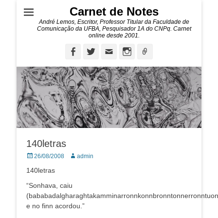
Carnet de Notes
André Lemos, Escritor, Professor Titular da Faculdade de
Comunicação da UFBA, Pesquisador 1A do CNPq. Carnet
online desde 2001.
Facebook
Twitter
Email
Instagram
Ligação
140letras
Posted
Autor:
26/08/2008
admin
on
140letras
“Sonhava, caiu
(bababadalgharaghtakamminarronnkonnbronntonnerronntuo
e no finn acordou.”