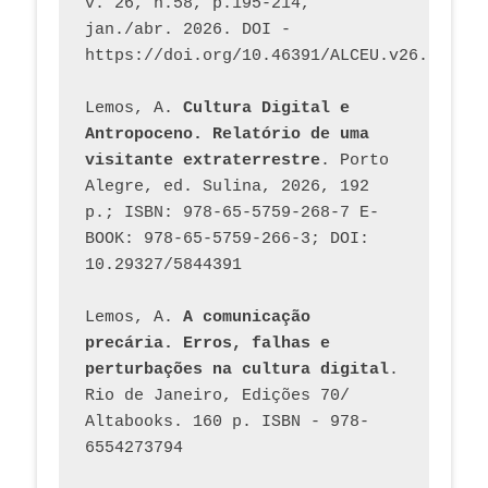
v. 26, n.58, p.195-214, 
jan./abr. 2026. DOI - 
https://doi.org/10.46391/ALCEU.v26.ed58.2
Lemos, A. 
Cultura Digital e 
Antropoceno. Relatório de uma 
visitante extraterrestre
. Porto 
Alegre, ed. Sulina, 2026, 192 
p.; ISBN: 978-65-5759-268-7 E-
BOOK: 978-65-5759-266-3; DOI: 
10.29327/5844391
Lemos, A. 
A comunicação 
precária. Erros, falhas e 
perturbações na cultura digital
. 
Rio de Janeiro, Edições 70/ 
Altabooks. 160 p. ISBN - 978-
6554273794