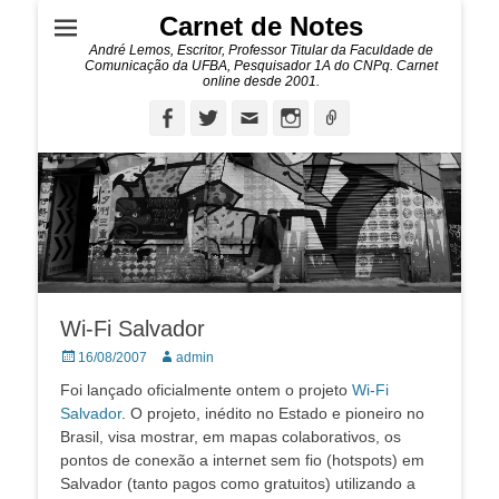
Carnet de Notes
André Lemos, Escritor, Professor Titular da Faculdade de
Comunicação da UFBA, Pesquisador 1A do CNPq. Carnet
online desde 2001.
Facebook
Twitter
Email
Instagram
Ligação
Wi-Fi Salvador
Posted
Autor:
16/08/2007
admin
on
Foi lançado oficialmente ontem o projeto
Wi-Fi
Salvador
. O projeto, inédito no Estado e pioneiro no
Brasil, visa mostrar, em mapas colaborativos, os
pontos de conexão a internet sem fio (hotspots) em
Salvador (tanto pagos como gratuitos) utilizando a