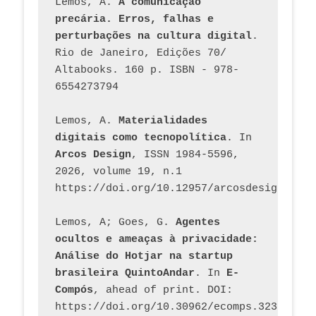
Lemos, A. 
A comunicação 
precária. Erros, falhas e 
perturbações na cultura digital
. 
Rio de Janeiro, Edições 70/ 
Altabooks. 160 p. ISBN - 978-
6554273794
Lemos, A. 
Materialidades 
digitais como tecnopolítica
. In 
Arcos Design
, ISSN 1984-5596, 
2026, volume 19, n.1 
https://doi.org/10.12957/arcosdesign.2026
Lemos, A; Goes, G. 
Agentes 
ocultos e ameaças à privacidade: 
Análise do Hotjar na startup 
brasileira QuintoAndar
. In 
E-
Compós
, ahead of print. DOI: 
https://doi.org/10.30962/ecomps.3231