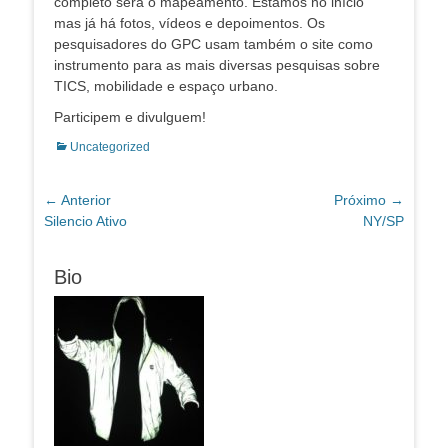
completo será o mapeamento. Estamos no início
mas já há fotos, vídeos e depoimentos. Os
pesquisadores do GPC usam também o site como
instrumento para as mais diversas pesquisas sobre
TICS, mobilidade e espaço urbano.
Participem e divulguem!
Categorias:
Uncategorized
Navegação
← Anterior
Próximo →
Post
Próximo
Silencio Ativo
NY/SP
de
anterior:
post:
Post
Bio