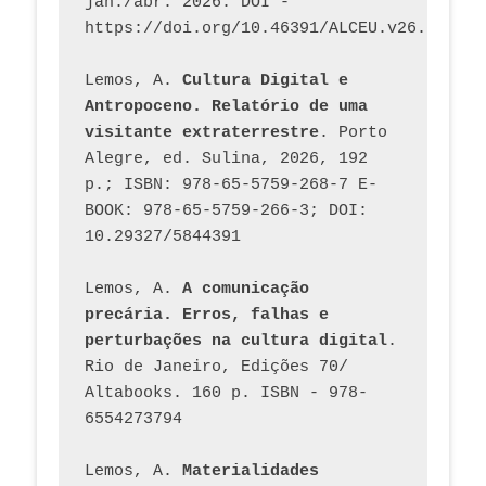
jan./abr. 2026. DOI - 
https://doi.org/10.46391/ALCEU.v26.ed58.2
Lemos, A. 
Cultura Digital e 
Antropoceno. Relatório de uma 
visitante extraterrestre
. Porto 
Alegre, ed. Sulina, 2026, 192 
p.; ISBN: 978-65-5759-268-7 E-
BOOK: 978-65-5759-266-3; DOI: 
10.29327/5844391
Lemos, A. 
A comunicação 
precária. Erros, falhas e 
perturbações na cultura digital
. 
Rio de Janeiro, Edições 70/ 
Altabooks. 160 p. ISBN - 978-
6554273794
Lemos, A. 
Materialidades 