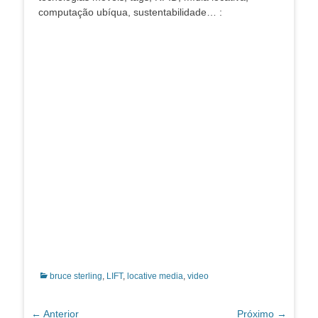
computação ubíqua, sustentabilidade… :
Categorias:
bruce sterling
,
LIFT
,
locative media
,
video
Navegação
← Anterior
Próximo →