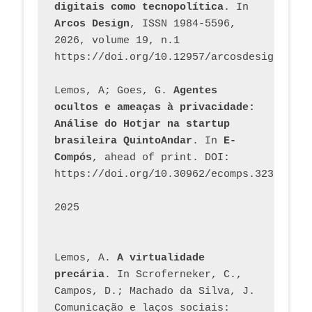
digitais como tecnopolítica
. In 
Arcos Design
, ISSN 1984-5596, 
2026, volume 19, n.1 
https://doi.org/10.12957/arcosdesign.2026
Lemos, A; Goes, G. 
Agentes 
ocultos e ameaças à privacidade: 
Análise do Hotjar na startup 
brasileira QuintoAndar
. In 
E-
Compós
, ahead of print. DOI: 
https://doi.org/10.30962/ecomps.3231
2025
Lemos, A. 
A virtualidade 
precária
. In Scroferneker, C., 
Campos, D.; Machado da Silva, J.  
Comunicação e laços sociais: 