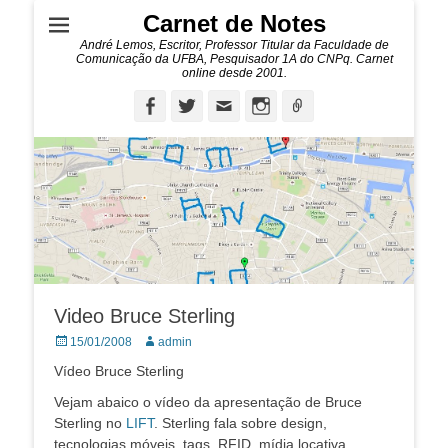
Carnet de Notes
André Lemos, Escritor, Professor Titular da Faculdade de
Comunicação da UFBA, Pesquisador 1A do CNPq. Carnet
online desde 2001.
Facebook
Twitter
Email
Instagram
Ligação
Video Bruce Sterling
Posted
Autor:
15/01/2008
admin
on
Vídeo Bruce Sterling
Vejam abaico o vídeo da apresentação de Bruce
Sterling no
LIFT
. Sterling fala sobre design,
tecnologias móveis, tags, RFID, mídia locativa,