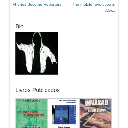
Post
Próximo
Phones Become Reporters
The mobile revolution in
de
anterior:
post:
Africa
Post
Bio
Livros Publicados