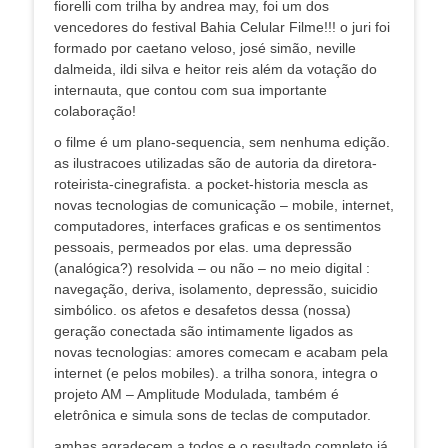
fiorelli com trilha by andrea may, foi um dos
vencedores do festival Bahia Celular Filme!!! o juri foi
formado por caetano veloso, josé simão, neville
dalmeida, ildi silva e heitor reis além da votação do
internauta, que contou com sua importante
colaboração!
o filme é um plano-sequencia, sem nenhuma edição.
as ilustracoes utilizadas são de autoria da diretora-
roteirista-cinegrafista. a pocket-historia mescla as
novas tecnologias de comunicação – mobile, internet,
computadores, interfaces graficas e os sentimentos
pessoais, permeados por elas. uma depressão
(analógica?) resolvida – ou não – no meio digital :
navegação, deriva, isolamento, depressão, suicidio
simbólico. os afetos e desafetos dessa (nossa)
geração conectada são intimamente ligados as
novas tecnologias: amores comecam e acabam pela
internet (e pelos mobiles). a trilha sonora, integra o
projeto AM – Amplitude Modulada, também é
eletrônica e simula sons de teclas de computador.
ambas agradecem a todos e o resultado completo já