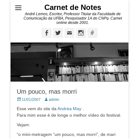
Carnet de Notes
André Lemos, Escritor, Professor Titular da Faculdade de
Comunicação da UFBA, Pesquisador 1A do CNPq. Carnet
online desde 2001.
Facebook
Twitter
Email
Instagram
Ligação
Um pouco, mas morri
Posted
Autor:
11/01/2007
admin
on
Esse vem do site da
Andréa May
.
Para mim esse é de longe o melhor vídeo do festival.
Vejam:
“o mini-metragem “um pouco, mas morri”, de mari