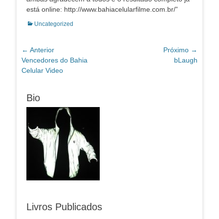
está online: http://www.bahiacelularfilme.com.br/”
Categorias:
Uncategorized
Navegação
← Anterior
Próximo →
Post
Próximo
Vencedores do Bahia
bLaugh
de
anterior:
post:
Celular Video
Post
Bio
Livros Publicados