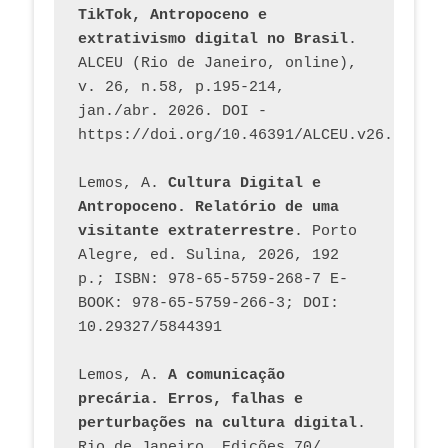
TikTok, Antropoceno e 
extrativismo digital no Brasil
. 
ALCEU (Rio de Janeiro, online), 
v. 26, n.58, p.195-214, 
jan./abr. 2026. DOI - 
https://doi.org/10.46391/ALCEU.v26.ed58.2
Lemos, A. 
Cultura Digital e 
Antropoceno. Relatório de uma 
visitante extraterrestre
. Porto 
Alegre, ed. Sulina, 2026, 192 
p.; ISBN: 978-65-5759-268-7 E-
BOOK: 978-65-5759-266-3; DOI: 
10.29327/5844391
Lemos, A. 
A comunicação 
precária. Erros, falhas e 
perturbações na cultura digital
. 
Rio de Janeiro, Edições 70/ 