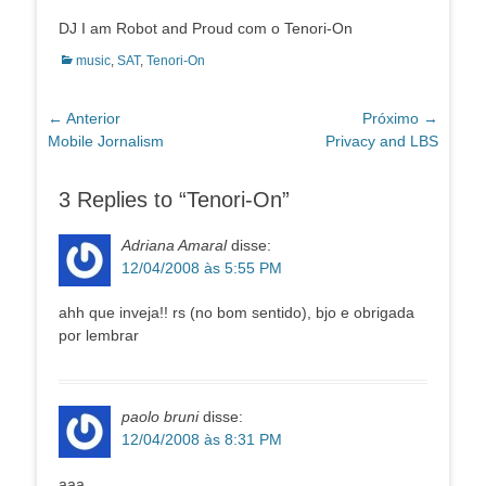
DJ I am Robot and Proud com o Tenori-On
Categorias:
music
,
SAT
,
Tenori-On
Navegação
← Anterior
Próximo →
Post
Próximo
Mobile Jornalism
Privacy and LBS
de
anterior:
post:
Post
3 Replies to “Tenori-On”
Adriana Amaral
disse:
12/04/2008 às 5:55 PM
ahh que inveja!! rs (no bom sentido), bjo e obrigada
por lembrar
paolo bruni
disse:
12/04/2008 às 8:31 PM
aaa