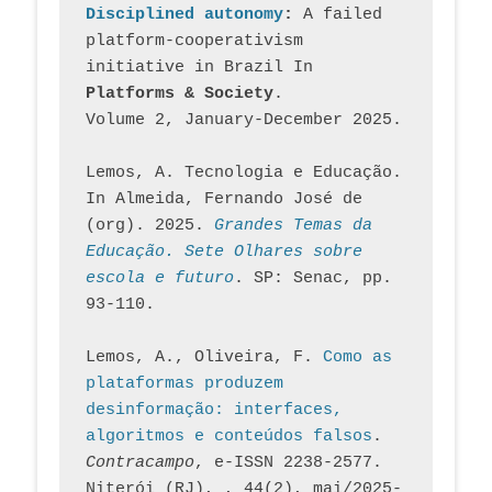
Disciplined autonomy
: 
A failed 
platform-cooperativism 
initiative in Brazil In
Platforms & Society
. 
Volume 2, January-December 2025.
Lemos, A. Tecnologia e Educação. 
In Almeida, Fernando José de 
(org). 2025. 
Grandes Temas da 
Educação. Sete Olhares sobre 
escola e futuro
. SP: Senac, pp. 
93-110.
Lemos, A., Oliveira, F. 
Como as 
plataformas produzem 
desinformação: interfaces, 
algoritmos e conteúdos falsos
. 
Contracampo
, e-ISSN 2238-2577. 
Niterói (RJ), , 44(2), mai/2025-