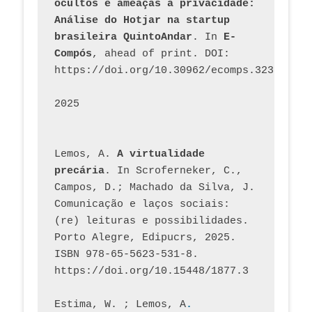
ocultos e ameaças à privacidade: 
Análise do Hotjar na startup 
brasileira QuintoAndar
. In 
E-
Compós
, ahead of print. DOI: 
https://doi.org/10.30962/ecomps.3231
2025
Lemos, A. 
A virtualidade 
precária
. In Scroferneker, C., 
Campos, D.; Machado da Silva, J.  
Comunicação e laços sociais: 
(re) leituras e possibilidades. 
Porto Alegre, Edipucrs, 2025. 
ISBN 978-65-5623-531-8. 
https://doi.org/10.15448/1877.3
Estima, W. ; Lemos, A
. 