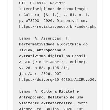
STF.
 GALÁxIA. Revista 
Interdisciplinar de Comunicação 
e Cultura, [S. l.], v. 51, n. 1, 
p. e73593, 2026. Disponível em: 
Lemos, A; Assumpção, T. 
Performatividade algorítmica do 
TikTok, Antropoceno e 
extrativismo digital no Brasil
. 
ALCEU (Rio de Janeiro, online), 
v. 26, n.58, p.195-214, 
jan./abr. 2026. DOI - 
https://doi.org/10.46391/ALCEU.v26.ed58.2
Lemos, A. 
Cultura Digital e 
Antropoceno. Relatório de uma 
visitante extraterrestre
. Porto 
Alegre, ed. Sulina, 2026, 192 