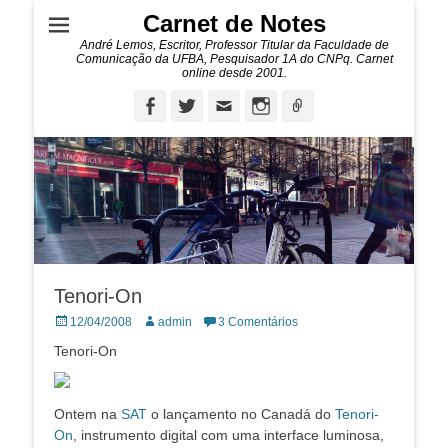
Carnet de Notes
André Lemos, Escritor, Professor Titular da Faculdade de
Comunicação da UFBA, Pesquisador 1A do CNPq. Carnet
online desde 2001.
Facebook
Twitter
Email
Instagram
Ligação
Tenori-On
Posted
Autor:
12/04/2008
admin
3 Comentários
on
Tenori-On
Ontem na
SAT
o lançamento no Canadá do
Tenori-
On
, instrumento digital com uma interface luminosa,