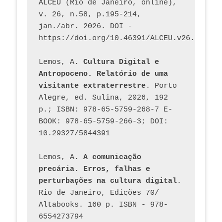
ALCEU (Rio de Janeiro, online), 
v. 26, n.58, p.195-214, 
jan./abr. 2026. DOI - 
https://doi.org/10.46391/ALCEU.v26.ed58.2
Lemos, A. 
Cultura Digital e 
Antropoceno. Relatório de uma 
visitante extraterrestre
. Porto 
Alegre, ed. Sulina, 2026, 192 
p.; ISBN: 978-65-5759-268-7 E-
BOOK: 978-65-5759-266-3; DOI: 
10.29327/5844391
Lemos, A. 
A comunicação 
precária. Erros, falhas e 
perturbações na cultura digital
. 
Rio de Janeiro, Edições 70/ 
Altabooks. 160 p. ISBN - 978-
6554273794