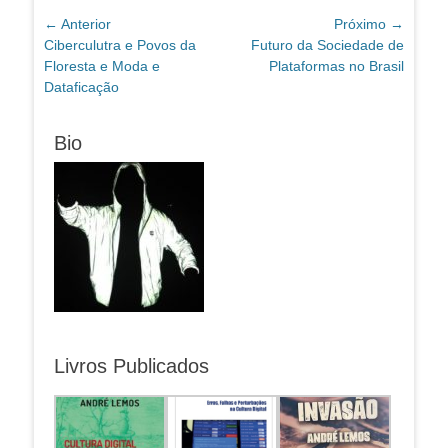
Navegação
← Anterior
Próximo →
Post
Próximo
Ciberculutra e Povos da
Futuro da Sociedade de
de
anterior:
post:
Floresta e Moda e
Plataformas no Brasil
Post
Dataficação
Bio
Livros Publicados