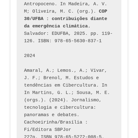
Antropoceno. In Madeira, A. V. 
M; Oliveira, M. C. (org.). 
COP 
30/UFBA : contribuições diante 
da emergência climática.
Salvador: EDUFBA, 2025. pp. 119-
126. ISBN: 978-65-5630-837-1
2024
Amaral, A.; Lemos., A.; Vivar, 
J. F.; Brenol, M. Estudos e 
tendências em Cibercultura. In 
In Martins, G. L.; Sousa, M. E. 
(orgs.). (2024). Jornalismo, 
tecnologia e cibercultura: 
panoramas e debates. 
Cachoeirinha/Brasília : 
Fi/Editora SBPJor 
227p. ISBN 978-65-5272-008-5. 