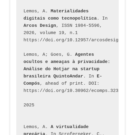
Lemos, A. 
Materialidades 
digitais como tecnopolítica
. In 
Arcos Design
, ISSN 1984-5596, 
2026, volume 19, n.1 
https://doi.org/10.12957/arcosdesign.2026
Lemos, A; Goes, G. 
Agentes 
ocultos e ameaças à privacidade: 
Análise do Hotjar na startup 
brasileira QuintoAndar
. In 
E-
Compós
, ahead of print. DOI: 
https://doi.org/10.30962/ecomps.3231
2025
Lemos, A. 
A virtualidade 
precária
. In Scroferneker, C., 