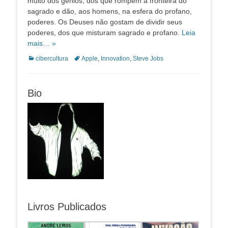
muito dos gênios, dos que rompem a fronteira do
sagrado e dão, aos homens, na esfera do profano,
poderes. Os Deuses não gostam de dividir seus
poderes, dos que misturam sagrado e profano.
Leia
mais… »
Categorias:
Tags:
cibercultura
Apple
,
Innovation
,
Steve Jobs
Bio
Livros Publicados