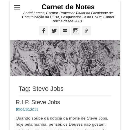
Carnet de Notes
André Lemos, Escritor, Professor Titular da Faculdade de
Comunicação da UFBA, Pesquisador 1A do CNPq. Carnet
online desde 2001.
Facebook
Twitter
Email
Instagram
Ligação
Tag:
Steve Jobs
R.I.P. Steve Jobs
Posted
06/10/2011
on
Quando soube da notícia da morte de Steve Jobs,
hoje pela manhã, pensei: os Deuses não gostam