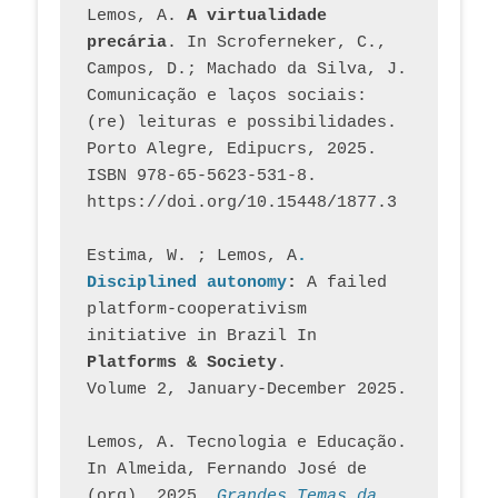
Lemos, A. 
A virtualidade 
precária
. In Scroferneker, C., 
Campos, D.; Machado da Silva, J.  
Comunicação e laços sociais: 
(re) leituras e possibilidades. 
Porto Alegre, Edipucrs, 2025. 
ISBN 978-65-5623-531-8. 
https://doi.org/10.15448/1877.3
Estima, W. ; Lemos, A
. 
Disciplined autonomy
: 
A failed 
platform-cooperativism 
initiative in Brazil In
Platforms & Society
. 
Volume 2, January-December 2025.
Lemos, A. Tecnologia e Educação. 
In Almeida, Fernando José de 
(org). 2025. 
Grandes Temas da 