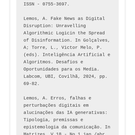
ISSN - 0755-3697. 
Lemos, A. Fake News as Digital 
Disruption: Unravelling 
Algorithmic Logicin the Spread 
of Disinformation. In Golçalves, 
A; Torre, L., Victor Melo, P. 
(eds). Inteligência Artificial e 
Algoritmos. Desafios e 
Oportunidades para os Media. 
Labcom, UBI, Covilhã, 2024, pp. 
69-82.
Lemos, A. Erros, falhas e 
perturbações digitais em 
alucinações das IA generativas: 
Tipologia, premissas e 
epistemologia da comunicação. In 
Matrizes, V.18 - No 1 jan./abr. 