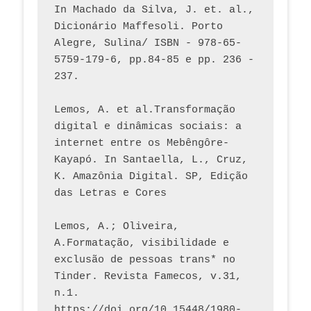
In Machado da Silva, J. et. al., 
Dicionário Maffesoli. Porto 
Alegre, Sulina/ ISBN - 978-65-
5759-179-6, pp.84-85 e pp. 236 - 
237. 
Lemos, A. et al.Transformação 
digital e dinâmicas sociais: a 
internet entre os Mebêngôre-
Kayapó. In Santaella, L., Cruz, 
K. Amazônia Digital. SP, Edição 
das Letras e Cores
Lemos, A.; Oliveira, 
A.Formatação, visibilidade e 
exclusão de pessoas trans* no 
Tinder. Revista Famecos, v.31, 
n.1. 
https://doi.org/10.15448/1980-