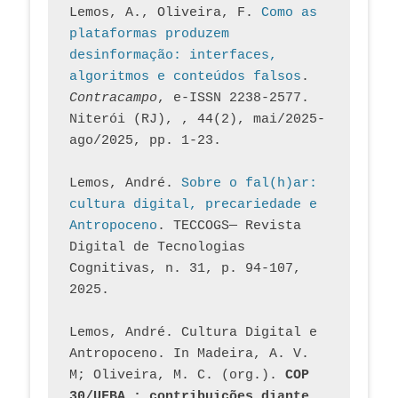
Lemos, A., Oliveira, F. 
Como as 
plataformas produzem 
desinformação: interfaces, 
algoritmos e conteúdos falsos
. 
Contracampo
, e-ISSN 2238-2577. 
Niterói (RJ), , 44(2), mai/2025-
ago/2025, pp. 1-23.
Lemos, André. 
Sobre o fal(h)ar: 
cultura digital, precariedade e 
Antropoceno
. TECCOGS— Revista 
Digital de Tecnologias 
Cognitivas, n. 31, p. 94-107, 
2025.
Lemos, André. Cultura Digital e 
Antropoceno. In Madeira, A. V. 
M; Oliveira, M. C. (org.). 
COP 
30/UFBA : contribuições diante 