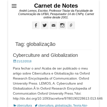
Carnet de Notes
André Lemos, Escritor, Professor Titular da Faculdade de
Comunicação da UFBA, Pesquisador 1A do CNPq. Carnet
online desde 2001.
Facebook
Twitter
Email
Instagram
Ligação
Tag:
globalização
Cyberculture and Globalization
Posted
21/12/2018
on
Para fechar o ano! Acaba de ser publicado o meu
artigo sobre Cibercultura e Globalização na Oxford
Research Encyclopedia of Communication. Oxford
University Press. LEMOS, A. Cyberculture and
Globalization.Â In Oxford Research Encyclopedia of
Communication Oxford University Press.?doi:
http://dx.doi.org/10.1093/acrefore/9780190228613.013.646
Categorias:
Tags:
cibercultura
cibercultura
,
globalização
,
Teoria Ator-