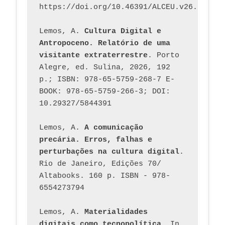
https://doi.org/10.46391/ALCEU.v26.ed58.2
Lemos, A. 
Cultura Digital e 
Antropoceno. Relatório de uma 
visitante extraterrestre
. Porto 
Alegre, ed. Sulina, 2026, 192 
p.; ISBN: 978-65-5759-268-7 E-
BOOK: 978-65-5759-266-3; DOI: 
10.29327/5844391
Lemos, A. 
A comunicação 
precária. Erros, falhas e 
perturbações na cultura digital
. 
Rio de Janeiro, Edições 70/ 
Altabooks. 160 p. ISBN - 978-
6554273794
Lemos, A. 
Materialidades 
digitais como tecnopolítica
. In 