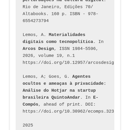
perturbações na cultura digital
. 
Rio de Janeiro, Edições 70/ 
Altabooks. 160 p. ISBN - 978-
6554273794
Lemos, A. 
Materialidades 
digitais como tecnopolítica
. In 
Arcos Design
, ISSN 1984-5596, 
2026, volume 19, n.1 
https://doi.org/10.12957/arcosdesign.2026
Lemos, A; Goes, G. 
Agentes 
ocultos e ameaças à privacidade: 
Análise do Hotjar na startup 
brasileira QuintoAndar
. In 
E-
Compós
, ahead of print. DOI: 
https://doi.org/10.30962/ecomps.3231
2025