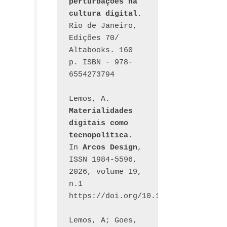
perturbações na 
cultura digital
. 
Rio de Janeiro, 
Edições 70/ 
Altabooks. 160 
p. ISBN - 978-
6554273794
Lemos, A. 
Materialidades 
digitais como 
tecnopolítica
. 
In 
Arcos Design
, 
ISSN 1984-5596, 
2026, volume 19, 
n.1 
https://doi.org/10.12957/arcosdesi
Lemos, A; Goes, 