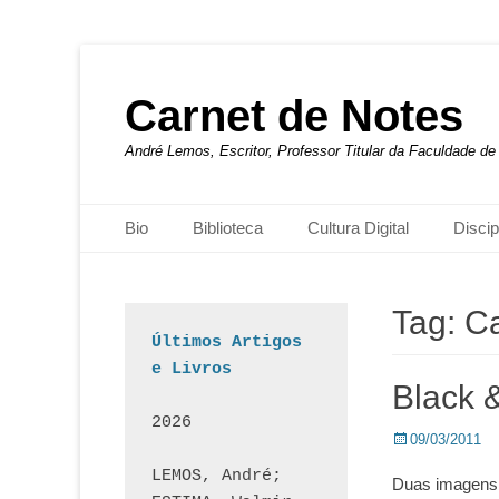
Carnet de Notes
André Lemos, Escritor, Professor Titular da Faculdade 
Menu principal
Pular
Bio
Biblioteca
Cultura Digital
Discip
para
o
conteúdo
Tag:
Ca
Últimos Artigos 
e Livros
Black 
2026
Posted
09/03/2011
on
LEMOS, André; 
Duas imagens p