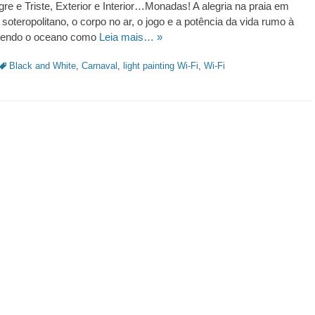
egre e Triste, Exterior e Interior…Monadas! A alegria na praia em
 soteropolitano, o corpo no ar, o jogo e a potência da vida rumo à
ta tendo o oceano como
Leia mais… »
Tags:
Black and White
,
Carnaval
,
light painting Wi-Fi
,
Wi-Fi