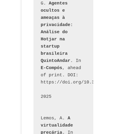
G. 
Agentes 
ocultos e 
ameaças à 
privacidade: 
Análise do 
Hotjar na 
startup 
brasileira 
QuintoAndar
. In 
E-Compós
, ahead 
of print. DOI: 
https://doi.org/10.30962/ecomps.32
2025
Lemos, A. 
A 
virtualidade 
precária
. In 