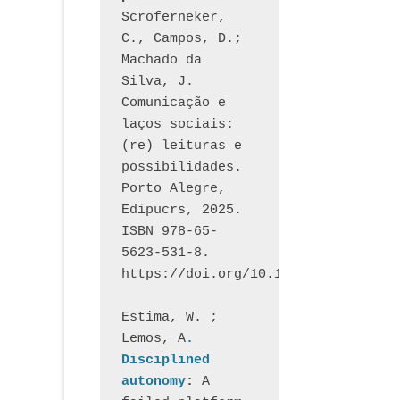
Scroferneker, 
C., Campos, D.; 
Machado da 
Silva, J.  
Comunicação e 
laços sociais: 
(re) leituras e 
possibilidades. 
Porto Alegre, 
Edipucrs, 2025. 
ISBN 978-65-
5623-531-8. 
https://doi.org/10.15448/1877.3
Estima, W. ; 
Lemos, A
. 
Disciplined 
autonomy
: 
A 