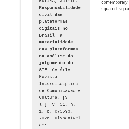
ESTIMA, Walmir. 
contemporary c
Responsabilidade 
squared, squa
civil das 
plataformas 
digitais no 
Brasil: a 
materialidade 
das plataformas 
na análise do 
julgamento do 
STF.
 GALÁxIA. 
Revista 
Interdisciplinar 
de Comunicação e 
Cultura, [S. 
l.], v. 51, n. 
1, p. e73593, 
2026. Disponível 
em: 