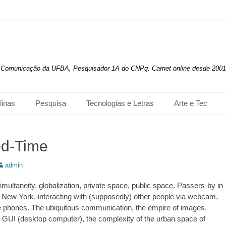
de Comunicação da UFBA, Pesquisador 1A do CNPq. Carnet online desde 2001
linas
Pesquisa
Tecnologias e Letras
Arte e Tec
d-Time
utor:
admin
imultaneity, globalization, private space, public space. Passers-by in
New York, interacting with (supposedly) other people via webcam,
le phones. The ubiquitous communication, the empire of images,
 GUI (desktop computer), the complexity of the urban space of