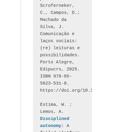
Scroferneker, 
C., Campos, D.; 
Machado da 
Silva, J.  
Comunicação e 
laços sociais: 
(re) leituras e 
possibilidades. 
Porto Alegre, 
Edipucrs, 2025. 
ISBN 978-65-
5623-531-8. 
https://doi.org/10.15448/1877.3
Estima, W. ; 
Lemos, A
. 
Disciplined 
autonomy
: 
A 