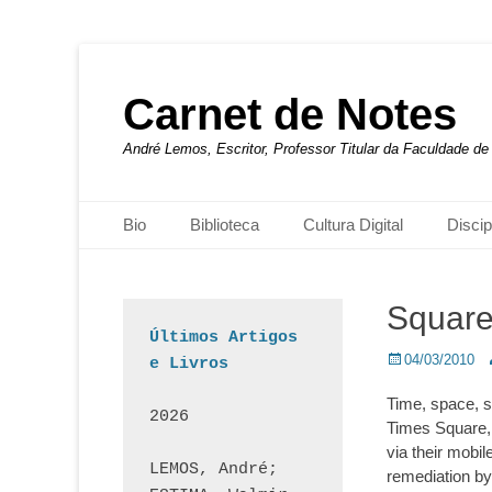
Carnet de Notes
André Lemos, Escritor, Professor Titular da Faculdade 
Menu principal
Pular
Bio
Biblioteca
Cultura Digital
Discip
para
o
conteúdo
Square
Últimos Artigos 
Posted
A
04/03/2010
e Livros
on
Time, space, s
2026
Times Square, 
via their mobi
LEMOS, André; 
remediation by