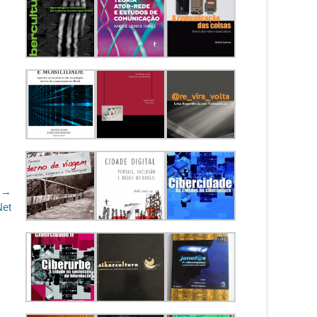
 →
Net