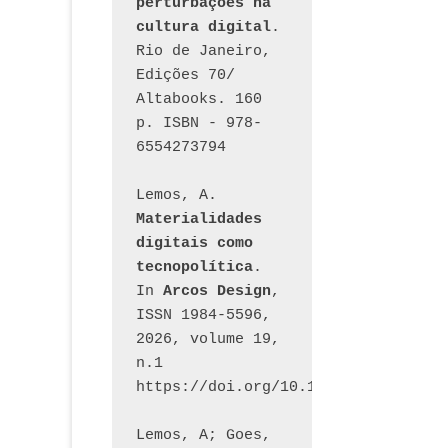
perturbações na 
cultura digital
. 
Rio de Janeiro, 
Edições 70/ 
Altabooks. 160 
p. ISBN - 978-
6554273794
Lemos, A. 
Materialidades 
digitais como 
tecnopolítica
. 
In 
Arcos Design
, 
ISSN 1984-5596, 
2026, volume 19, 
n.1 
https://doi.org/10.12957/arcosdesi
Lemos, A; Goes, 