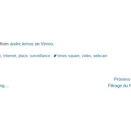
https://revistas.pucsp.br/index.php/galaxia/article/view/73593. 
from
andre lemos
on
Vimeo
.
Tags:
y
,
Internet
,
place
,
surveillance
times square
,
video
,
webcam
ão
Próximo
Próximo
ting…
Filtrage du 
post:
.ed58.2026.528