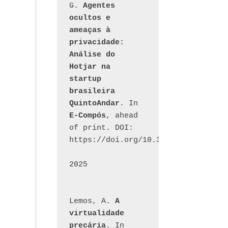
G. 
Agentes 
ocultos e 
ameaças à 
privacidade: 
Análise do 
Hotjar na 
startup 
brasileira 
QuintoAndar
. In 
E-Compós
, ahead 
of print. DOI: 
https://doi.org/10.30962/ecomps.32
2025
Lemos, A. 
A 
virtualidade 
precária
. In 