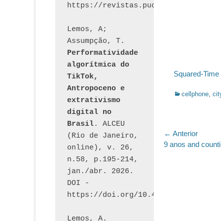
Lemos, A; 
Assumpção, T. 
Performatividade 
algorítmica do 
Squared-Time
TikTok, 
Antropoceno e 
Categorias:
cellphone
,
cit
extrativismo 
digital no 
Brasil
. ALCEU 
Navegaç
← Anterior
(Rio de Janeiro, 
Post
9 anos and coun
online), v. 26, 
de
anterior:
n.58, p.195-214, 
Post
jan./abr. 2026. 
DOI - 
https://doi.org/10.46391/ALCEU.v26
Lemos, A. 