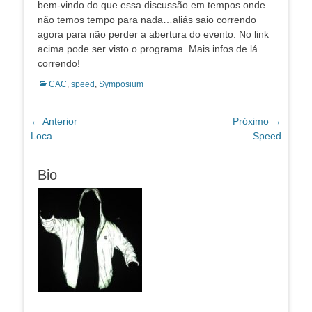
bem-vindo do que essa discussão em tempos onde
não temos tempo para nada…aliás saio correndo
agora para não perder a abertura do evento. No link
acima pode ser visto o programa. Mais infos de lá…
correndo!
Categorias:
CAC
,
speed
,
Symposium
Navegação
← Anterior
Próximo →
Post
Próximo
Loca
Speed
de
anterior:
post:
Post
Bio