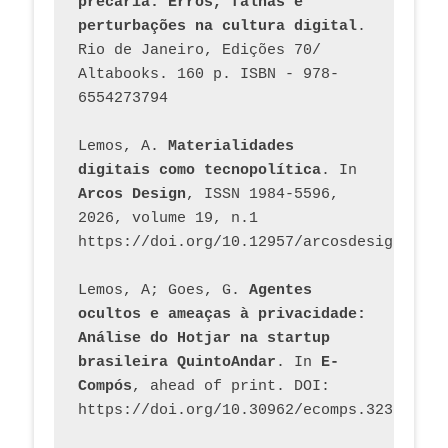
precária. Erros, falhas e 
perturbações na cultura digital
. 
Rio de Janeiro, Edições 70/ 
Altabooks. 160 p. ISBN - 978-
6554273794
Lemos, A. 
Materialidades 
digitais como tecnopolítica
. In 
Arcos Design
, ISSN 1984-5596, 
2026, volume 19, n.1 
https://doi.org/10.12957/arcosdesign.2026
Lemos, A; Goes, G. 
Agentes 
ocultos e ameaças à privacidade: 
Análise do Hotjar na startup 
brasileira QuintoAndar
. In 
E-
Compós
, ahead of print. DOI: 
https://doi.org/10.30962/ecomps.3231