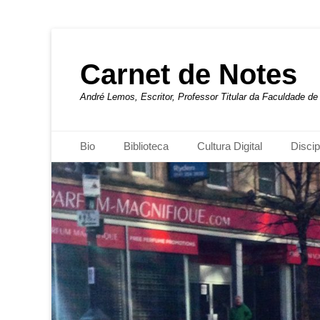
Carnet de Notes
André Lemos, Escritor, Professor Titular da Faculdade 
Menu principal
Pular
Bio
Biblioteca
Cultura Digital
Discip
para
o
conteúdo