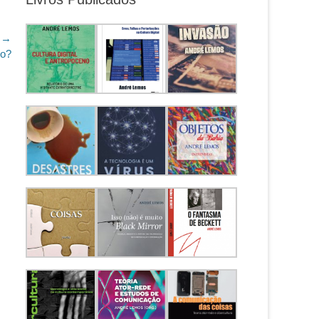
 →
do?