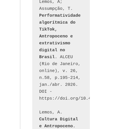
Lemos, A; 
Assumpção, T. 
Performatividade 
algorítmica do 
TikTok, 
Antropoceno e 
extrativismo 
digital no 
Brasil
. ALCEU 
(Rio de Janeiro, 
online), v. 26, 
n.58, p.195-214, 
jan./abr. 2026. 
DOI - 
https://doi.org/10.46391/ALCEU.v26
Lemos, A. 
Cultura Digital 
e Antropoceno. 