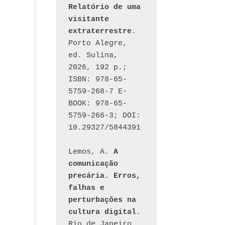
Relatório de uma 
visitante 
extraterrestre
. 
Porto Alegre, 
ed. Sulina, 
2026, 192 p.; 
ISBN: 978-65-
5759-268-7 E-
BOOK: 978-65-
5759-266-3; DOI: 
10.29327/5844391
Lemos, A. 
A 
comunicação 
precária. Erros, 
falhas e 
perturbações na 
cultura digital
. 
Rio de Janeiro, 