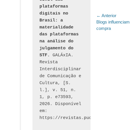
plataformas 
digitais no 
Navegaç
← Anterior
Brasil: a 
Post
Blogs influencia
de
materialidade 
anterior:
compra
Post
das plataformas 
na análise do 
julgamento do 
STF.
 GALÁxIA. 
Revista 
Interdisciplinar 
de Comunicação e 
Cultura, [S. 
l.], v. 51, n. 
1, p. e73593, 
2026. Disponível 
em: 