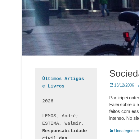
Socied
Últimos Artigos 
Posted
A
13/12/2006
e Livros
on
Participei ont
2026
Falei sobre a 
feitos com ess
LEMOS, André; 
intenso. No si
ESTIMA, Walmir. 
Categorias:
Responsabilidade 
Uncategorize
civil das 