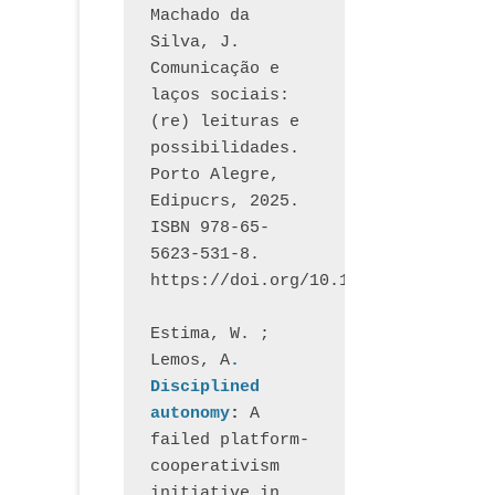
Machado da 
Silva, J.  
Comunicação e 
laços sociais: 
(re) leituras e 
possibilidades. 
Porto Alegre, 
Edipucrs, 2025. 
ISBN 978-65-
5623-531-8. 
https://doi.org/10.15448/1877.3
Estima, W. ; 
Lemos, A
. 
Disciplined 
autonomy
: 
A 
failed platform-
cooperativism 
initiative in 