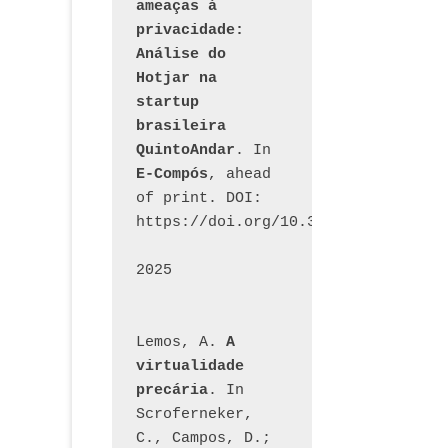
ameaças à 
privacidade: 
Análise do 
Hotjar na 
startup 
brasileira 
QuintoAndar
. In 
E-Compós
, ahead 
of print. DOI: 
https://doi.org/10.30962/ecomps.32
2025
Lemos, A. 
A 
virtualidade 
precária
. In 
Scroferneker, 
C., Campos, D.; 