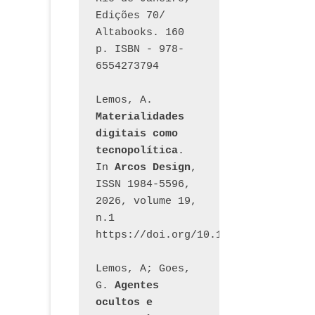
Edições 70/ 
Altabooks. 160 
p. ISBN - 978-
6554273794
Lemos, A. 
Materialidades 
digitais como 
tecnopolítica
. 
In 
Arcos Design
, 
ISSN 1984-5596, 
2026, volume 19, 
n.1 
https://doi.org/10.12957/arcosdesi
Lemos, A; Goes, 
G. 
Agentes 
ocultos e 