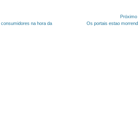
ão
Próximo
Próximo
m consumidores na hora da
Os portais estao morren
post:
https://revistas.pucsp.br/index.php/galaxia/article/view/73593. 