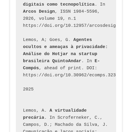
digitais como tecnopolítica
. In 
Arcos Design
, ISSN 1984-5596, 
2026, volume 19, n.1 
https://doi.org/10.12957/arcosdesign.2026
Lemos, A; Goes, G. 
Agentes 
ocultos e ameaças à privacidade: 
Análise do Hotjar na startup 
brasileira QuintoAndar
. In 
E-
Compós
, ahead of print. DOI: 
https://doi.org/10.30962/ecomps.3231
2025
Lemos, A. 
A virtualidade 
precária
. In Scroferneker, C., 
Campos, D.; Machado da Silva, J.  
Comunicação e laços sociais: 