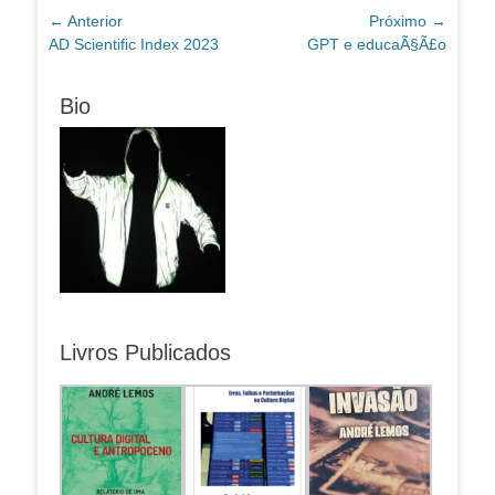
Navegação
← Anterior
Próximo →
Post
Próximo
AD Scientific Index 2023
GPT e educaÃ§Ã£o
de
anterior:
post:
Post
Bio
Livros Publicados