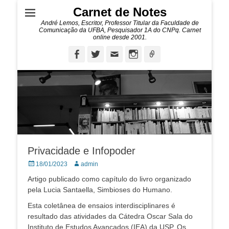
Carnet de Notes
André Lemos, Escritor, Professor Titular da Faculdade de
Comunicação da UFBA, Pesquisador 1A do CNPq. Carnet
online desde 2001.
Facebook
Twitter
Email
Instagram
Ligação
Privacidade e Infopoder
Posted
Autor:
18/01/2023
admin
on
Artigo publicado como capítulo do livro organizado
pela Lucia Santaella, Simbioses do Humano.
Esta coletânea de ensaios interdisciplinares é
resultado das atividades da Cátedra Oscar Sala do
Instituto de Estudos Avançados (IEA) da USP. Os