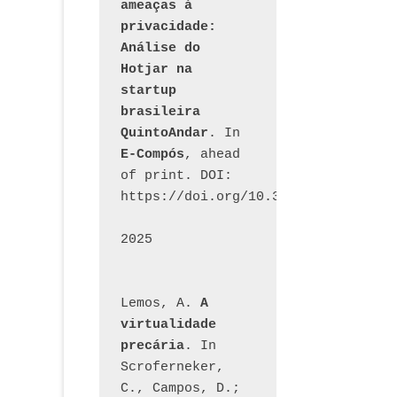
ameaças à 
privacidade: 
Análise do 
Hotjar na 
startup 
brasileira 
QuintoAndar
. In 
E-Compós
, ahead 
of print. DOI: 
https://doi.org/10.30962/ecomps.32
2025
Lemos, A. 
A 
virtualidade 
precária
. In 
Scroferneker, 
C., Campos, D.; 