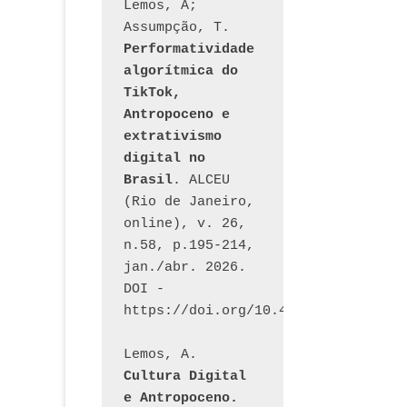
Lemos, A; 
Assumpção, T. 
Performatividade 
algorítmica do 
TikTok, 
Antropoceno e 
extrativismo 
digital no 
Brasil
. ALCEU 
(Rio de Janeiro, 
online), v. 26, 
n.58, p.195-214, 
jan./abr. 2026. 
DOI - 
https://doi.org/10.46391/ALCEU.v26
Lemos, A. 
Cultura Digital 
e Antropoceno. 