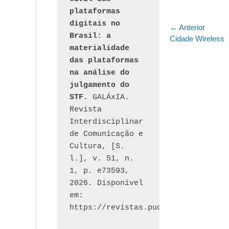
plataformas 
digitais no 
Navegaç
← Anterior
Brasil: a 
Post
Cidade Wireless
de
materialidade 
anterior:
Post
das plataformas 
na análise do 
julgamento do 
STF.
 GALÁxIA. 
Revista 
Interdisciplinar 
de Comunicação e 
Cultura, [S. 
l.], v. 51, n. 
1, p. e73593, 
2026. Disponível 
em: 