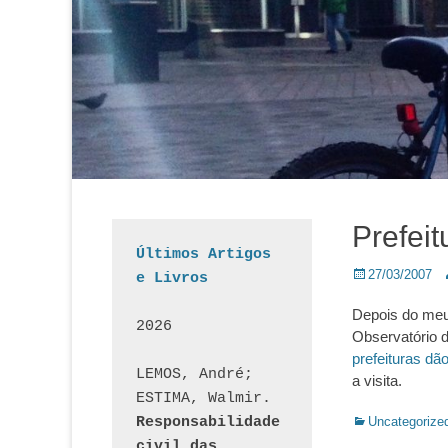
Prefeit
Últimos Artigos 
Posted
A
27/03/2007
e Livros
on
Depois do meu 
2026
Observatório d
prefeituras dã
LEMOS, André; 
a visita.
ESTIMA, Walmir. 
Categorias:
Responsabilidade 
Uncategorize
civil das 