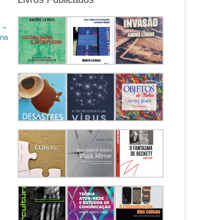
 →
ana