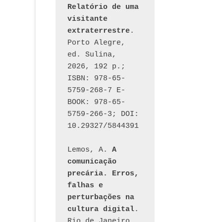
Relatório de uma 
visitante 
extraterrestre
. 
Porto Alegre, 
ed. Sulina, 
2026, 192 p.; 
ISBN: 978-65-
5759-268-7 E-
BOOK: 978-65-
5759-266-3; DOI: 
10.29327/5844391
Lemos, A. 
A 
comunicação 
precária. Erros, 
falhas e 
perturbações na 
cultura digital
. 
Rio de Janeiro, 