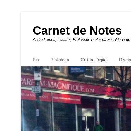
Carnet de Notes
André Lemos, Escritor, Professor Titular da Faculdade 
Menu principal
Pular
Bio
Biblioteca
Cultura Digital
Discip
para
o
conteúdo