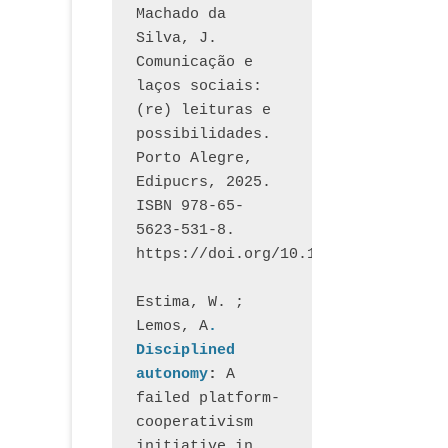
Machado da 
Silva, J.  
Comunicação e 
laços sociais: 
(re) leituras e 
possibilidades. 
Porto Alegre, 
Edipucrs, 2025. 
ISBN 978-65-
5623-531-8. 
https://doi.org/10.15448/1877.3
Estima, W. ; 
Lemos, A
. 
Disciplined 
autonomy
: 
A 
failed platform-
cooperativism 
initiative in 