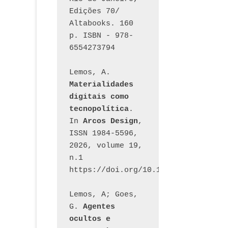
Edições 70/ 
Altabooks. 160 
p. ISBN - 978-
6554273794
Lemos, A. 
Materialidades 
digitais como 
tecnopolítica
. 
In 
Arcos Design
, 
ISSN 1984-5596, 
2026, volume 19, 
n.1 
https://doi.org/10.12957/arcosdesi
Lemos, A; Goes, 
G. 
Agentes 
ocultos e 