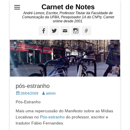
Carnet de Notes
André Lemos, Escritor, Professor Titular da Faculdade de
Comunicação da UFBA, Pesquisador 1A do CNPq. Carnet
online desde 2001.
Facebook
Twitter
Email
Instagram
Ligação
pós-estranho
Posted
Autor:
26/04/2009
admin
on
Pós-Estranho
Mais uma repercussão do Manifesto sobre as Mídias
Locativas no
Pós-estranho
do professor, escritor e
tradutor Fábio Fernandes.