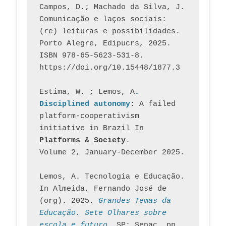
Campos, D.; Machado da Silva, J.  
Comunicação e laços sociais: 
(re) leituras e possibilidades. 
Porto Alegre, Edipucrs, 2025. 
ISBN 978-65-5623-531-8. 
https://doi.org/10.15448/1877.3
Estima, W. ; Lemos, A
. 
Disciplined autonomy
: 
A failed 
platform-cooperativism 
initiative in Brazil In
Platforms & Society
. 
Volume 2, January-December 2025.
Lemos, A. Tecnologia e Educação. 
In Almeida, Fernando José de 
(org). 2025. 
Grandes Temas da 
Educação. Sete Olhares sobre 
escola e futuro
. SP: Senac, pp. 