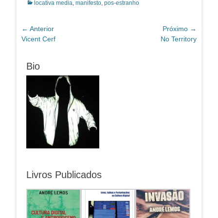
Categorias:
locativa media
,
manifesto
,
pos-estranho
Navegação
← Anterior
Próximo →
Post
Próximo
Vicent Cerf
No Territory
de
anterior:
post:
Post
Bio
Livros Publicados