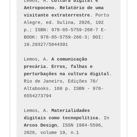
Lemos, A. 
Cultura Digital e 
Antropoceno. Relatório de uma 
visitante extraterrestre
. Porto 
Alegre, ed. Sulina, 2026, 192 
p.; ISBN: 978-65-5759-268-7 E-
BOOK: 978-65-5759-266-3; DOI: 
10.29327/5844391
Lemos, A. 
A comunicação 
precária. Erros, falhas e 
perturbações na cultura digital
. 
Rio de Janeiro, Edições 70/ 
Altabooks. 160 p. ISBN - 978-
6554273794
Lemos, A. 
Materialidades 
digitais como tecnopolítica
. In 
Arcos Design
, ISSN 1984-5596, 
2026, volume 19, n.1 