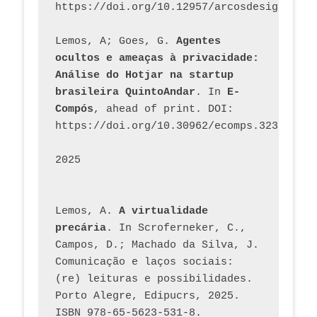
https://doi.org/10.12957/arcosdesign.2026
Lemos, A; Goes, G. 
Agentes 
ocultos e ameaças à privacidade: 
Análise do Hotjar na startup 
brasileira QuintoAndar
. In 
E-
Compós
, ahead of print. DOI: 
https://doi.org/10.30962/ecomps.3231
2025
Lemos, A. 
A virtualidade 
precária
. In Scroferneker, C., 
Campos, D.; Machado da Silva, J.  
Comunicação e laços sociais: 
(re) leituras e possibilidades. 
Porto Alegre, Edipucrs, 2025. 
ISBN 978-65-5623-531-8. 