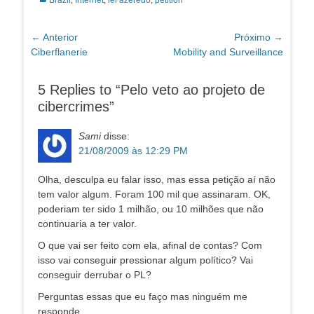
Brazil
,
Internet
,
lei azeredo
,
petition
Navegação
← Anterior
Próximo →
Post
Próximo
Ciberflanerie
Mobility and Surveillance
de
anterior:
post:
Post
5 Replies to “Pelo veto ao projeto de
cibercrimes”
Sami
disse:
21/08/2009 às 12:29 PM
Olha, desculpa eu falar isso, mas essa petição aí não
tem valor algum. Foram 100 mil que assinaram. OK,
poderiam ter sido 1 milhão, ou 10 milhões que não
continuaria a ter valor.
O que vai ser feito com ela, afinal de contas? Com
isso vai conseguir pressionar algum político? Vai
conseguir derrubar o PL?
Perguntas essas que eu faço mas ninguém me
responde.