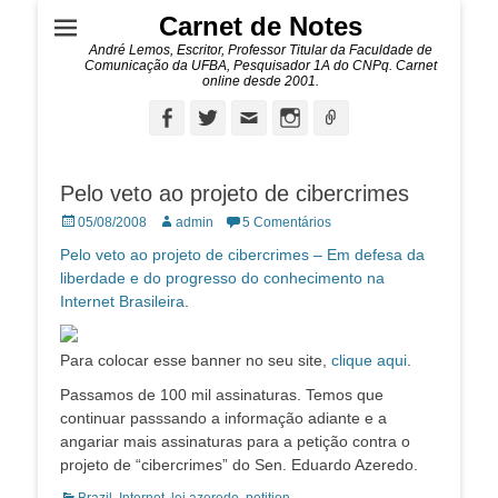
Carnet de Notes
André Lemos, Escritor, Professor Titular da Faculdade de
Comunicação da UFBA, Pesquisador 1A do CNPq. Carnet
online desde 2001.
Facebook
Twitter
Email
Instagram
Ligação
Pelo veto ao projeto de cibercrimes
Posted
Autor:
05/08/2008
admin
5 Comentários
on
Pelo veto ao projeto de cibercrimes – Em defesa da
liberdade e do progresso do conhecimento na
Internet Brasileira
.
Para colocar esse banner no seu site,
clique aqui
.
Passamos de 100 mil assinaturas. Temos que
continuar passsando a informação adiante e a
angariar mais assinaturas para a petição contra o
projeto de “cibercrimes” do Sen. Eduardo Azeredo.
Categorias: