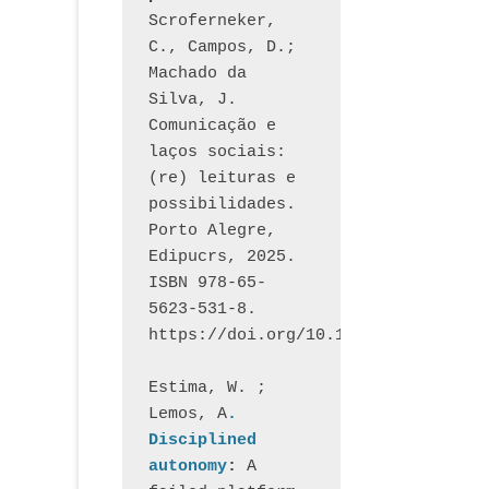
Scroferneker, 
C., Campos, D.; 
Machado da 
Silva, J.  
Comunicação e 
laços sociais: 
(re) leituras e 
possibilidades. 
Porto Alegre, 
Edipucrs, 2025. 
ISBN 978-65-
5623-531-8. 
https://doi.org/10.15448/1877.3
Estima, W. ; 
Lemos, A
. 
Disciplined 
autonomy
: 
A 