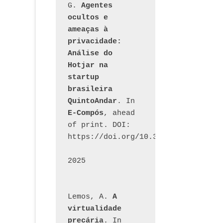
G. 
Agentes 
ocultos e 
ameaças à 
privacidade: 
Análise do 
Hotjar na 
startup 
brasileira 
QuintoAndar
. In 
E-Compós
, ahead 
of print. DOI: 
https://doi.org/10.30962/ecomps.32
2025
Lemos, A. 
A 
virtualidade 
precária
. In 