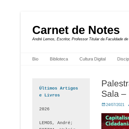
Carnet de Notes
André Lemos, Escritor, Professor Titular da Faculdade 
Menu principal
Pular
Bio
Biblioteca
Cultura Digital
Discip
para
o
conteúdo
Palest
Últimos Artigos 
Sala –
e Livros
Posted
A
24/07/2021
2026
on
LEMOS, André; 