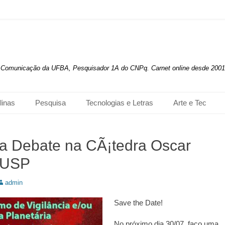
de Comunicação da UFBA, Pesquisador 1A do CNPq. Carnet online desde 2001
linas
Pesquisa
Tecnologias e Letras
Arte e Tec
ra Debate na CÃ¡tedra Oscar
 USP
utor:
admin
Save the Date!
No próximo dia 30/07, faço uma