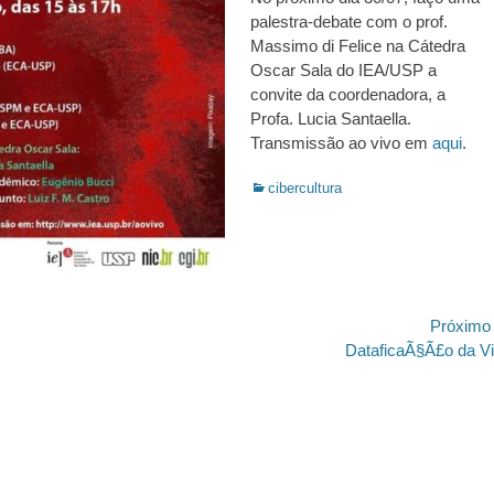
palestra-debate com o prof.
Massimo di Felice na Cátedra
Oscar Sala do IEA/USP a
convite da coordenadora, a
Profa. Lucia Santaella.
Transmissão ao vivo em
aqui
.
Categorias:
cibercultura
ão
Próximo
Próximo
!
DataficaÃ§Ã£o da V
post: