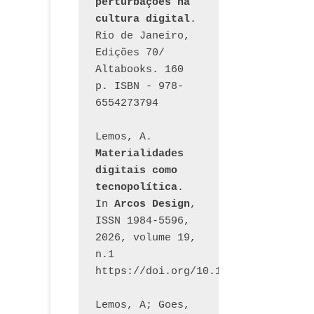
perturbações na 
cultura digital
. 
Rio de Janeiro, 
Edições 70/ 
Altabooks. 160 
p. ISBN - 978-
6554273794
Lemos, A. 
Materialidades 
digitais como 
tecnopolítica
. 
In 
Arcos Design
, 
ISSN 1984-5596, 
2026, volume 19, 
n.1 
https://doi.org/10.12957/arcosdesi
Lemos, A; Goes, 