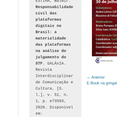
ESTIMA, Walmir. 
Responsabilidade 
civil das 
plataformas 
digitais no 
Brasil: a 
materialidade 
das plataformas 
na análise do 
julgamento do 
STF.
 GALÁxIA. 
Revista 
Interdisciplinar 
Navegaç
← Anterior
de Comunicação e 
Post
E-Book na gringa
de
anterior:
Cultura, [S. 
Post
l.], v. 51, n. 
1, p. e73593, 
2026. Disponível 
em: 