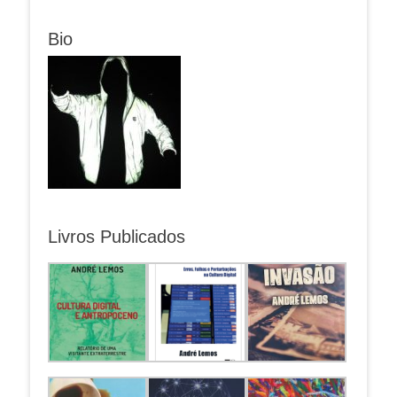
anterior:
post:
Post
Bio
Livros Publicados