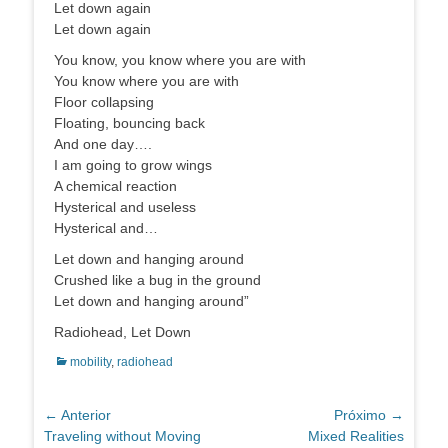
Let down again
Let down again
You know, you know where you are with
You know where you are with
Floor collapsing
Floating, bouncing back
And one day….
I am going to grow wings
A chemical reaction
Hysterical and useless
Hysterical and…
Let down and hanging around
Crushed like a bug in the ground
Let down and hanging around”
Radiohead, Let Down
Categorias:
mobility
,
radiohead
Navegação
← Anterior
Próximo →
Post
Próximo
Traveling without Moving
Mixed Realities
de