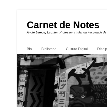
Carnet de Notes
André Lemos, Escritor, Professor Titular da Faculdade 
Menu principal
Pular
Bio
Biblioteca
Cultura Digital
Discip
para
o
conteúdo