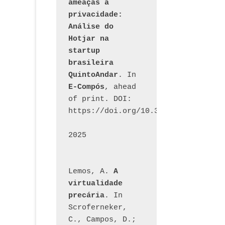
ameaças à 
privacidade: 
Análise do 
Hotjar na 
startup 
brasileira 
QuintoAndar
. In 
E-Compós
, ahead 
of print. DOI: 
https://doi.org/10.30962/ecomps.32
2025
Lemos, A. 
A 
virtualidade 
precária
. In 
Scroferneker, 
C., Campos, D.; 