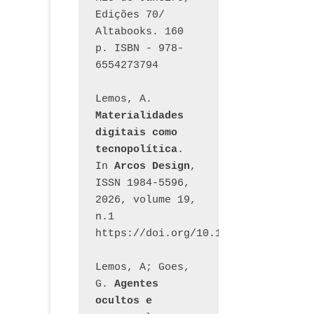
Edições 70/ 
Altabooks. 160 
p. ISBN - 978-
6554273794
Lemos, A. 
Materialidades 
digitais como 
tecnopolítica
. 
In 
Arcos Design
, 
ISSN 1984-5596, 
2026, volume 19, 
n.1 
https://doi.org/10.12957/arcosdesi
Lemos, A; Goes, 
G. 
Agentes 
ocultos e 