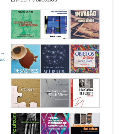
 →
cas