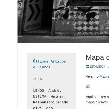
Mapa 
Últimos Artigos 
Posted
A
22/07/2007
e Livros
on
Vejam o
Map 2
2026
LEMOS, André; 
ESTIMA, Walmir. 
Aqui os sites
mapa clicável 
Responsabilidade 
civil das 