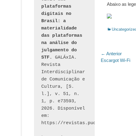
Abaixo as leg
plataformas 
digitais no 
Brasil: a 
materialidade 
Categorias:
Uncategorize
das plataformas 
na análise do 
julgamento do 
Navegaç
← Anterior
STF.
 GALÁxIA. 
Post
Escargot Wi-Fi
de
Revista 
anterior:
Interdisciplinar 
Post
de Comunicação e 
Cultura, [S. 
l.], v. 51, n. 
1, p. e73593, 
2026. Disponível 
em: 