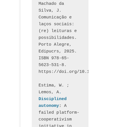
Machado da 
Silva, J.  
Comunicação e 
laços sociais: 
(re) leituras e 
possibilidades. 
Porto Alegre, 
Edipucrs, 2025. 
ISBN 978-65-
5623-531-8. 
https://doi.org/10.15448/1877.3
Estima, W. ; 
Lemos, A
. 
Disciplined 
autonomy
: 
A 
failed platform-
cooperativism 
initiative in 