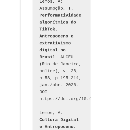
Lemos, A; 
Assumpção, T. 
Performatividade 
algorítmica do 
TikTok, 
Antropoceno e 
extrativismo 
digital no 
Brasil
. ALCEU 
(Rio de Janeiro, 
online), v. 26, 
n.58, p.195-214, 
jan./abr. 2026. 
DOI - 
https://doi.org/10.46391/ALCEU.v26
Lemos, A. 
Cultura Digital 
e Antropoceno. 