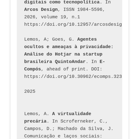
digitais como tecnopolítica
. In 
Arcos Design
, ISSN 1984-5596, 
2026, volume 19, n.1 
https://doi.org/10.12957/arcosdesign.2026
Lemos, A; Goes, G. 
Agentes 
ocultos e ameaças à privacidade: 
Análise do Hotjar na startup 
brasileira QuintoAndar
. In 
E-
Compós
, ahead of print. DOI: 
https://doi.org/10.30962/ecomps.3231
2025
Lemos, A. 
A virtualidade 
precária
. In Scroferneker, C., 
Campos, D.; Machado da Silva, J.  
Comunicação e laços sociais: 