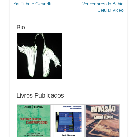
Post
Próximo
YouTube e Cicarelli
Vencedores do Bahia
de
anterior:
post:
Celular Video
Post
Bio
Livros Publicados