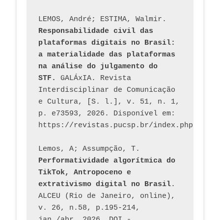
LEMOS, André; ESTIMA, Walmir. 
Responsabilidade civil das 
plataformas digitais no Brasil: 
a materialidade das plataformas 
na análise do julgamento do 
STF.
 GALÁxIA. Revista 
Interdisciplinar de Comunicação 
e Cultura, [S. l.], v. 51, n. 1, 
p. e73593, 2026. Disponível em: 
Lemos, A; Assumpção, T. 
Performatividade algorítmica do 
TikTok, Antropoceno e 
extrativismo digital no Brasil
. 
ALCEU (Rio de Janeiro, online), 
v. 26, n.58, p.195-214, 
jan./abr. 2026. DOI - 