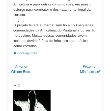
Amazônia e para outras comunidades, em mais um
esforço para combater o desmatamento ilegal da
floresta.
(…)
O projeto levará a internet sem fio a 150 pequenas
comunidades da Amazônia, do Pantanal e do sertão
nordestino. Muitas dessas comunidades vivem
isoladas devido à falta de infra-estrutura básica,
como estradas.
Categorias:
Uncategorized
Navegação
← Anterior
Próximo →
Post
Próximo
William Bets
Minifeste-se!
de
anterior:
post:
Post
Bio