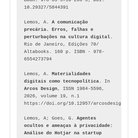
BOOK: 978-65-5759-266-3; DOI: 
10.29327/5844391
Lemos, A. 
A comunicação 
precária. Erros, falhas e 
perturbações na cultura digital
. 
Rio de Janeiro, Edições 70/ 
Altabooks. 160 p. ISBN - 978-
6554273794
Lemos, A. 
Materialidades 
digitais como tecnopolítica
. In 
Arcos Design
, ISSN 1984-5596, 
2026, volume 19, n.1 
https://doi.org/10.12957/arcosdesign.2026
Lemos, A; Goes, G. 
Agentes 
ocultos e ameaças à privacidade: 
Análise do Hotjar na startup 