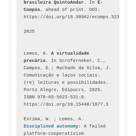
brasileira QuintoAndar
. In 
E-
Compós
, ahead of print. DOI: 
https://doi.org/10.30962/ecomps.3231
2025
Lemos, A. 
A virtualidade 
precária
. In Scroferneker, C., 
Campos, D.; Machado da Silva, J.  
Comunicação e laços sociais: 
(re) leituras e possibilidades. 
Porto Alegre, Edipucrs, 2025. 
ISBN 978-65-5623-531-8. 
https://doi.org/10.15448/1877.3
Estima, W. ; Lemos, A
. 
Disciplined autonomy
: 
A failed 
platform-cooperativism 