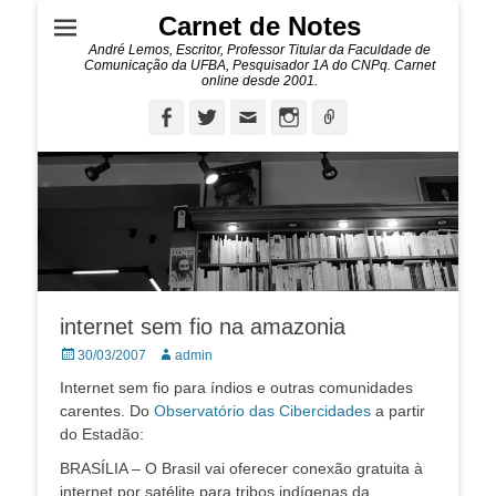
Carnet de Notes
André Lemos, Escritor, Professor Titular da Faculdade de
Comunicação da UFBA, Pesquisador 1A do CNPq. Carnet
online desde 2001.
Facebook
Twitter
Email
Instagram
Ligação
internet sem fio na amazonia
Posted
Autor:
30/03/2007
admin
on
Internet sem fio para índios e outras comunidades
carentes. Do
Observatório das Cibercidades
a partir
do Estadão:
BRASÍLIA – O Brasil vai oferecer conexão gratuita à
internet por satélite para tribos indígenas da