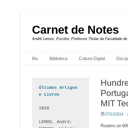
Carnet de Notes
André Lemos, Escritor, Professor Titular da Faculdade 
Menu principal
Pular
Bio
Biblioteca
Cultura Digital
Discip
para
o
conteúdo
Hundre
Últimos Artigos 
Portug
e Livros
MIT Te
2026
Posted
A
27/12/2014
on
LEMOS, André; 
Routers on 600