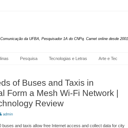
de Comunicação da UFBA, Pesquisador 1A do CNPq. Carnet online desde 2001
linas
Pesquisa
Tecnologias e Letras
Arte e Tec
ds of Buses and Taxis in
al Form a Mesh Wi-Fi Network |
chnology Review
utor:
admin
 buses and taxis allow free Internet access and collect data for city