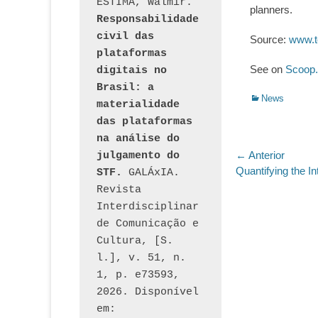
ESTIMA, Walmir. 
planners.
Responsabilidade 
civil das 
Source:
www.t
plataformas 
See on
Scoop.
digitais no 
Brasil: a 
Categorias:
News
materialidade 
das plataformas 
na análise do 
Navegaç
← Anterior
julgamento do 
Post
Quantifying the In
STF.
 GALÁxIA. 
de
anterior:
Revista 
Post
Interdisciplinar 
de Comunicação e 
Cultura, [S. 
l.], v. 51, n. 
1, p. e73593, 
2026. Disponível 
em: 