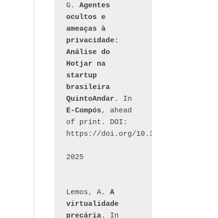
G. 
Agentes 
ocultos e 
ameaças à 
privacidade: 
Análise do 
Hotjar na 
startup 
brasileira 
QuintoAndar
. In 
E-Compós
, ahead 
of print. DOI: 
https://doi.org/10.30962/ecomps.32
2025
Lemos, A. 
A 
virtualidade 
precária
. In 