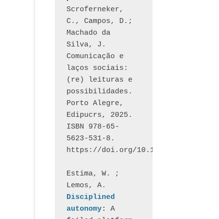
Scroferneker, 
C., Campos, D.; 
Machado da 
Silva, J.  
Comunicação e 
laços sociais: 
(re) leituras e 
possibilidades. 
Porto Alegre, 
Edipucrs, 2025. 
ISBN 978-65-
5623-531-8. 
https://doi.org/10.15448/1877.3
Estima, W. ; 
Lemos, A
. 
Disciplined 
autonomy
: 
A 