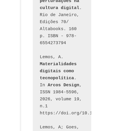
perturbações na 
cultura digital
. 
Rio de Janeiro, 
Edições 70/ 
Altabooks. 160 
p. ISBN - 978-
6554273794
Lemos, A. 
Materialidades 
digitais como 
tecnopolítica
. 
In 
Arcos Design
, 
ISSN 1984-5596, 
2026, volume 19, 
n.1 
https://doi.org/10.12957/arcosdesi
Lemos, A; Goes, 