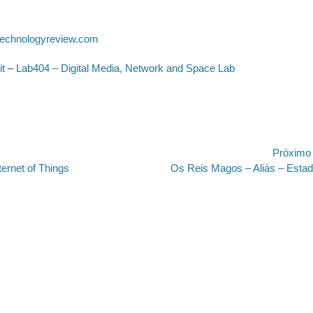
echnologyreview.com
it
–
Lab404 – Digital Media, Network and Space Lab
ão
Próximo
Próximo
ternet of Things
Os Reis Magos – Aliás – Esta
post: