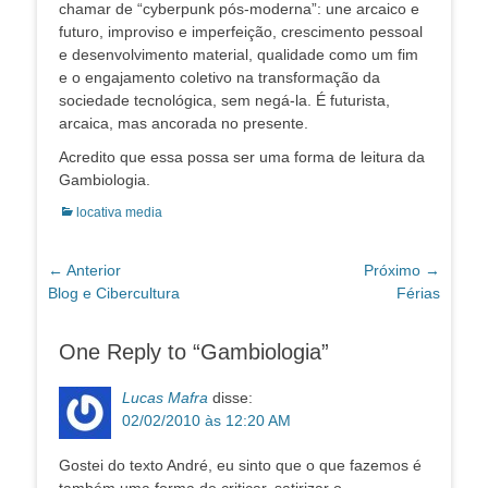
chamar de “cyberpunk pós-moderna”: une arcaico e
futuro, improviso e imperfeição, crescimento pessoal
e desenvolvimento material, qualidade como um fim
e o engajamento coletivo na transformação da
sociedade tecnológica, sem negá-la. É futurista,
arcaica, mas ancorada no presente.
Acredito que essa possa ser uma forma de leitura da
Gambiologia.
Categorias:
locativa media
Navegação
← Anterior
Próximo →
Post
Próximo
Blog e Cibercultura
Férias
de
anterior:
post:
Post
One Reply to “Gambiologia”
Lucas Mafra
disse:
02/02/2010 às 12:20 AM
Gostei do texto André, eu sinto que o que fazemos é