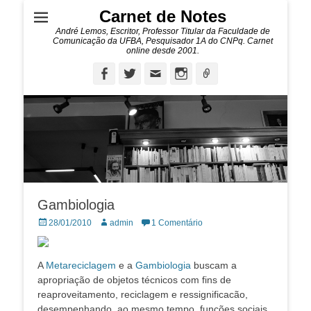
Carnet de Notes
André Lemos, Escritor, Professor Titular da Faculdade de
Comunicação da UFBA, Pesquisador 1A do CNPq. Carnet
online desde 2001.
Facebook
Twitter
Email
Instagram
Ligação
Gambiologia
Posted
Autor:
28/01/2010
admin
1 Comentário
on
A
Metareciclagem
e a
Gambiologia
buscam a
apropriação de objetos técnicos com fins de
reaproveitamento, reciclagem e ressignificacão,
desempenhando, ao mesmo tempo, funções sociais,