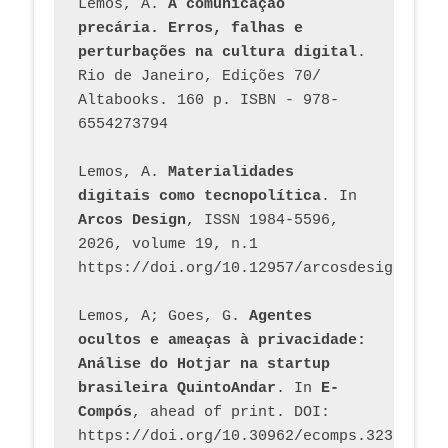
Lemos, A. 
A comunicação 
precária. Erros, falhas e 
perturbações na cultura digital
. 
Rio de Janeiro, Edições 70/ 
Altabooks. 160 p. ISBN - 978-
6554273794
Lemos, A. 
Materialidades 
digitais como tecnopolítica
. In 
Arcos Design
, ISSN 1984-5596, 
2026, volume 19, n.1 
https://doi.org/10.12957/arcosdesign.2026
Lemos, A; Goes, G. 
Agentes 
ocultos e ameaças à privacidade: 
Análise do Hotjar na startup 
brasileira QuintoAndar
. In 
E-
Compós
, ahead of print. DOI: 
https://doi.org/10.30962/ecomps.3231