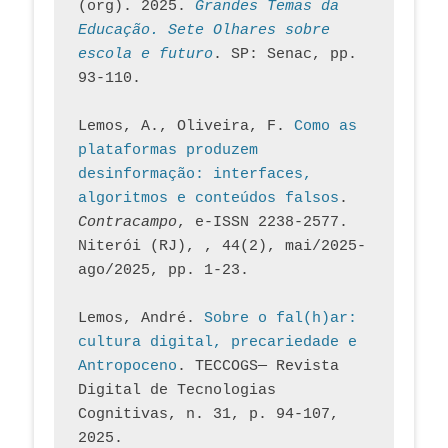
(org). 2025. 
Grandes Temas da 
Educação. Sete Olhares sobre 
escola e futuro
. SP: Senac, pp. 
93-110.
Lemos, A., Oliveira, F. 
Como as 
plataformas produzem 
desinformação: interfaces, 
algoritmos e conteúdos falsos
. 
Contracampo
, e-ISSN 2238-2577. 
Niterói (RJ), , 44(2), mai/2025-
ago/2025, pp. 1-23.
Lemos, André. 
Sobre o fal(h)ar: 
cultura digital, precariedade e 
Antropoceno
. TECCOGS— Revista 
Digital de Tecnologias 
Cognitivas, n. 31, p. 94-107, 
2025.