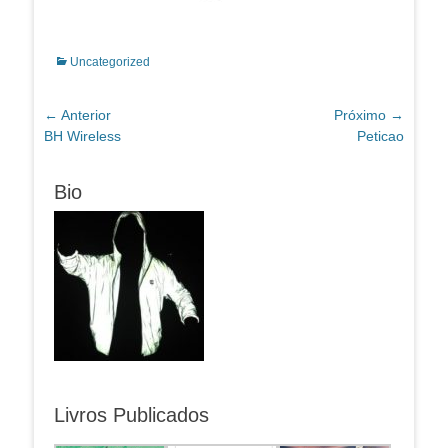
Categorias:
Uncategorized
Navegação
← Anterior
Próximo →
Post
Próximo
BH Wireless
Peticao
de
anterior:
post:
Post
Bio
Livros Publicados