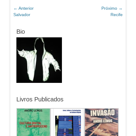
Navegação
← Anterior
Próximo →
Post
Próximo
Salvador
Recife
de
anterior:
post:
Post
Bio
Livros Publicados