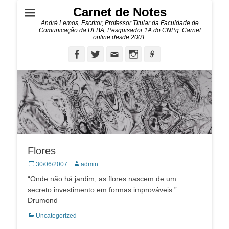
Carnet de Notes
André Lemos, Escritor, Professor Titular da Faculdade de
Comunicação da UFBA, Pesquisador 1A do CNPq. Carnet
online desde 2001.
Facebook
Twitter
Email
Instagram
Ligação
Flores
Posted
Autor:
30/06/2007
admin
on
“Onde não há jardim, as flores nascem de um
secreto investimento em formas improváveis.”
Drumond
Categorias:
Uncategorized