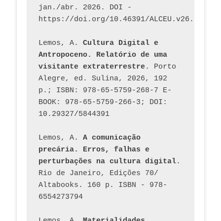
jan./abr. 2026. DOI - 
https://doi.org/10.46391/ALCEU.v26.ed58.2
Lemos, A. 
Cultura Digital e 
Antropoceno. Relatório de uma 
visitante extraterrestre
. Porto 
Alegre, ed. Sulina, 2026, 192 
p.; ISBN: 978-65-5759-268-7 E-
BOOK: 978-65-5759-266-3; DOI: 
10.29327/5844391
Lemos, A. 
A comunicação 
precária. Erros, falhas e 
perturbações na cultura digital
. 
Rio de Janeiro, Edições 70/ 
Altabooks. 160 p. ISBN - 978-
6554273794
Lemos, A. 
Materialidades 