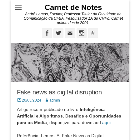
Carnet de Notes
André Lemos, Escritor, Professor Titular da Faculdade de
Comunicação da UFBA, Pesquisador 1A do CNPq. Carnet
online desde 2001.
Facebook
Twitter
Email
Instagram
Ligação
Fake news as digital disruption
Posted
Autor:
20/03/2024
admin
on
Artigo recém-publicado no livro
Inteligência
Artificial e Algoritmos. Desafios e Oportunidades
para os Media
, dispon;ivel para downlaod
aqui
.
Referência. Lemos, A. Fake News as Digital