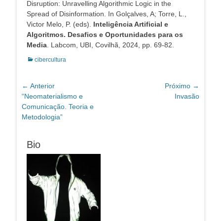
Disruption: Unravelling Algorithmic Logic in the
Spread of Disinformation. In Golçalves, A; Torre, L.,
Victor Melo, P. (eds).
Inteligência Artificial e
Algoritmos. Desafios e Oportunidades para os
Media
. Labcom, UBI, Covilhã, 2024, pp. 69-82.
Categorias:
cibercultura
Navegação
← Anterior
Próximo →
Post
Próximo
“Neomaterialismo e
Invasão
de
anterior:
post:
Comunicação. Teoria e
Post
Metodologia”
Bio