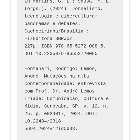
In Martins, G. L.; Sousa, M. E. 
(orgs.). (2024). Jornalismo, 
tecnologia e cibercultura: 
panoramas e debates. 
Cachoeirinha/Brasília : 
Fi/Editora SBPJor 
227p. ISBN 978-65-5272-008-5. 
DOI 10.22350/9786552720085
Fontanari, Rodrigo; Lemos, 
André. Mutações na alta 
contemporaneidade: entrevista 
com Prof. Dr. André Lemos. 
Tríade: Comunicação, Cultura e 
Mídia, Sorocaba, SP, v. 12, n. 
25, p. e024017, 2024. DOI: 
10.22484/2318-
5694.2024v12id5633.