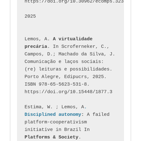
https://doi.org/10.30962/ecomps.3231
2025
Lemos, A. 
A virtualidade 
precária
. In Scroferneker, C., 
Campos, D.; Machado da Silva, J.  
Comunicação e laços sociais: 
(re) leituras e possibilidades. 
Porto Alegre, Edipucrs, 2025. 
ISBN 978-65-5623-531-8. 
https://doi.org/10.15448/1877.3
Estima, W. ; Lemos, A
. 
Disciplined autonomy
: 
A failed 
platform-cooperativism 
initiative in Brazil In
Platforms & Society
. 