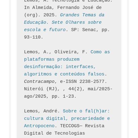
Lemos, A. Tecnologia e Educação. 
In Almeida, Fernando José de 
(org). 2025. 
Grandes Temas da 
Educação. Sete Olhares sobre 
escola e futuro
. SP: Senac, pp. 
93-110.
Lemos, A., Oliveira, F. 
Como as 
plataformas produzem 
desinformação: interfaces, 
algoritmos e conteúdos falsos
. 
Contracampo
, e-ISSN 2238-2577. 
Niterói (RJ), , 44(2), mai/2025-
ago/2025, pp. 1-23.
Lemos, André. 
Sobre o fal(h)ar: 
cultura digital, precariedade e 
Antropoceno
. TECCOGS— Revista 
Digital de Tecnologias 