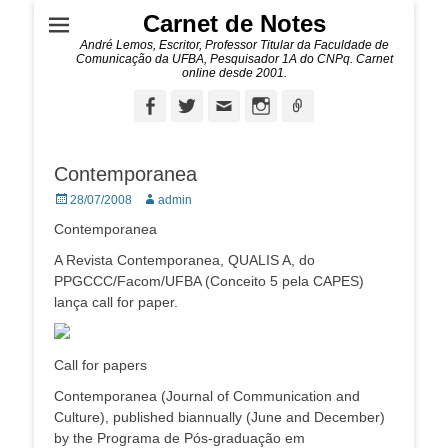
Carnet de Notes
André Lemos, Escritor, Professor Titular da Faculdade de
Comunicação da UFBA, Pesquisador 1A do CNPq. Carnet
online desde 2001.
Facebook
Twitter
Email
Instagram
Ligação
Contemporanea
Posted
Autor:
28/07/2008
admin
on
Contemporanea
A Revista Contemporanea, QUALIS A, do
PPGCCC/Facom/UFBA (Conceito 5 pela CAPES)
lança call for paper.
Call for papers
Contemporanea (Journal of Communication and
Culture), published biannually (June and December)
by the Programa de Pós-graduação em