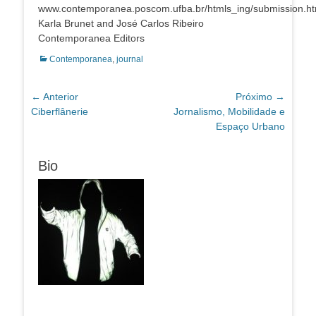
www.contemporanea.poscom.ufba.br/htmls_ing/submission.ht
Karla Brunet and José Carlos Ribeiro
Contemporanea Editors
Categorias:
Contemporanea
,
journal
Navegação
← Anterior
Próximo →
Post
Próximo
Ciberflânerie
Jornalismo, Mobilidade e
de
anterior:
post:
Espaço Urbano
Post
Bio