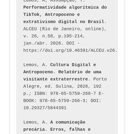
Lemos, A; Assumpção, T. 
Performatividade algorítmica do 
TikTok, Antropoceno e 
extrativismo digital no Brasil
. 
ALCEU (Rio de Janeiro, online), 
v. 26, n.58, p.195-214, 
jan./abr. 2026. DOI - 
https://doi.org/10.46391/ALCEU.v26.ed58.2
Lemos, A. 
Cultura Digital e 
Antropoceno. Relatório de uma 
visitante extraterrestre
. Porto 
Alegre, ed. Sulina, 2026, 192 
p.; ISBN: 978-65-5759-268-7 E-
BOOK: 978-65-5759-266-3; DOI: 
10.29327/5844391
Lemos, A. 
A comunicação 
precária. Erros, falhas e 