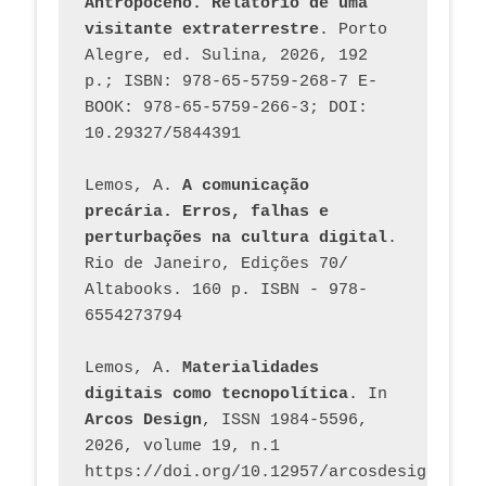
Antropoceno. Relatório de uma 
visitante extraterrestre
. Porto 
Alegre, ed. Sulina, 2026, 192 
p.; ISBN: 978-65-5759-268-7 E-
BOOK: 978-65-5759-266-3; DOI: 
10.29327/5844391
Lemos, A. 
A comunicação 
precária. Erros, falhas e 
perturbações na cultura digital
. 
Rio de Janeiro, Edições 70/ 
Altabooks. 160 p. ISBN - 978-
6554273794
Lemos, A. 
Materialidades 
digitais como tecnopolítica
. In 
Arcos Design
, ISSN 1984-5596, 
2026, volume 19, n.1 
https://doi.org/10.12957/arcosdesign.2026