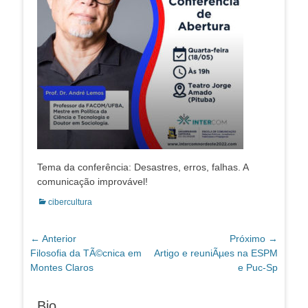
Tema da conferência: Desastres, erros, falhas. A
comunicação improvável!
Categorias:
cibercultura
Navegação
← Anterior
Próximo →
Post
Próximo
Filosofia da TÃ©cnica em
Artigo e reuniÃµes na ESPM
de
anterior:
post:
Montes Claros
e Puc-Sp
Post
Bio