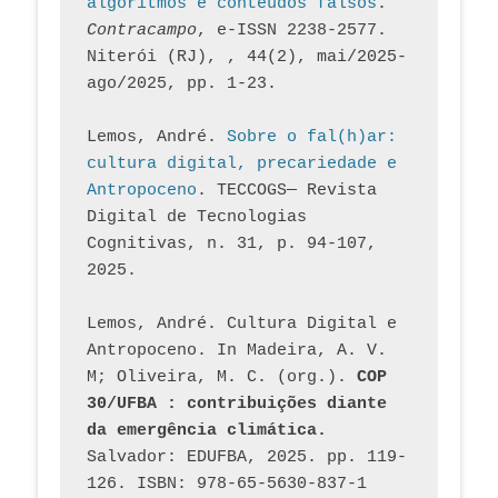
algoritmos e conteúdos falsos
. 
Contracampo
, e-ISSN 2238-2577. 
Niterói (RJ), , 44(2), mai/2025-
ago/2025, pp. 1-23.
Lemos, André. 
Sobre o fal(h)ar: 
cultura digital, precariedade e 
Antropoceno
. TECCOGS— Revista 
Digital de Tecnologias 
Cognitivas, n. 31, p. 94-107, 
2025.
Lemos, André. Cultura Digital e 
Antropoceno. In Madeira, A. V. 
M; Oliveira, M. C. (org.). 
COP 
30/UFBA : contribuições diante 
da emergência climática.
Salvador: EDUFBA, 2025. pp. 119-
126. ISBN: 978-65-5630-837-1