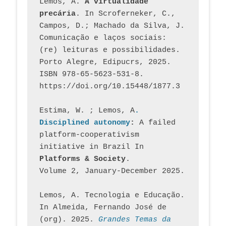
Lemos, A. 
A virtualidade 
precária
. In Scroferneker, C., 
Campos, D.; Machado da Silva, J.  
Comunicação e laços sociais: 
(re) leituras e possibilidades. 
Porto Alegre, Edipucrs, 2025. 
ISBN 978-65-5623-531-8. 
https://doi.org/10.15448/1877.3
Estima, W. ; Lemos, A
. 
Disciplined autonomy
: 
A failed 
platform-cooperativism 
initiative in Brazil In
Platforms & Society
. 
Volume 2, January-December 2025.
Lemos, A. Tecnologia e Educação. 
In Almeida, Fernando José de 
(org). 2025. 
Grandes Temas da 