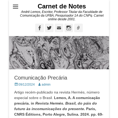
Carnet de Notes
André Lemos, Escritor, Professor Titular da Faculdade de
Comunicação da UFBA, Pesquisador 1A do CNPq. Carnet
online desde 2001.
Facebook
Twitter
Email
Instagram
Ligação
Comunicação Precária
Posted
Autor:
09/12/2024
admin
on
Artigo recém-publicado na revista Hermès, número
especial sobre o Brasil.
Lemos, A. A comunicação
precária. in
Revista Hermès. Brasil, do páis do
futuro às incomunicações do presente
. Paris,
CNRS Éditions, Porto Alegre, Sulina. 2024. pp. 69-