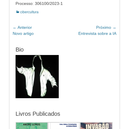
Processo: 306100/2023-1
Categorias:
cibercultura
Navegação
← Anterior
Próximo →
Post
Próximo
Novo artigo
Entrevista sobre a IA
de
anterior:
post:
Post
Bio
Livros Publicados