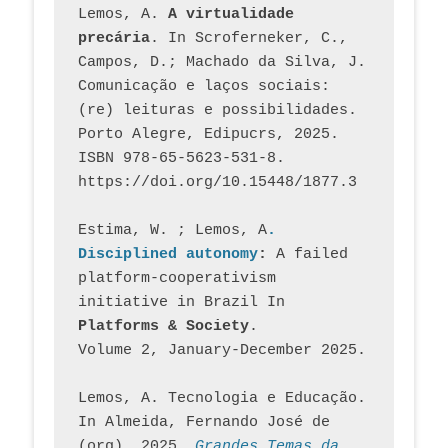
Lemos, A. 
A virtualidade 
precária
. In Scroferneker, C., 
Campos, D.; Machado da Silva, J.  
Comunicação e laços sociais: 
(re) leituras e possibilidades. 
Porto Alegre, Edipucrs, 2025. 
ISBN 978-65-5623-531-8. 
https://doi.org/10.15448/1877.3
Estima, W. ; Lemos, A
. 
Disciplined autonomy
: 
A failed 
platform-cooperativism 
initiative in Brazil In
Platforms & Society
. 
Volume 2, January-December 2025.
Lemos, A. Tecnologia e Educação. 
In Almeida, Fernando José de 
(org). 2025. 
Grandes Temas da 