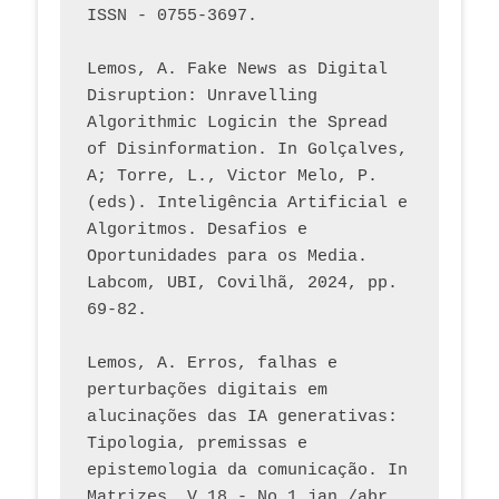
ISSN - 0755-3697. 
Lemos, A. Fake News as Digital 
Disruption: Unravelling 
Algorithmic Logicin the Spread 
of Disinformation. In Golçalves, 
A; Torre, L., Victor Melo, P. 
(eds). Inteligência Artificial e 
Algoritmos. Desafios e 
Oportunidades para os Media. 
Labcom, UBI, Covilhã, 2024, pp. 
69-82.
Lemos, A. Erros, falhas e 
perturbações digitais em 
alucinações das IA generativas: 
Tipologia, premissas e 
epistemologia da comunicação. In 
Matrizes, V.18 - No 1 jan./abr. 