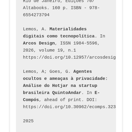
Rio de Janeiro, Edições 70/ 
Altabooks. 160 p. ISBN - 978-
6554273794
Lemos, A. 
Materialidades 
digitais como tecnopolítica
. In 
Arcos Design
, ISSN 1984-5596, 
2026, volume 19, n.1 
https://doi.org/10.12957/arcosdesign.2026
Lemos, A; Goes, G. 
Agentes 
ocultos e ameaças à privacidade: 
Análise do Hotjar na startup 
brasileira QuintoAndar
. In 
E-
Compós
, ahead of print. DOI: 
https://doi.org/10.30962/ecomps.3231
2025