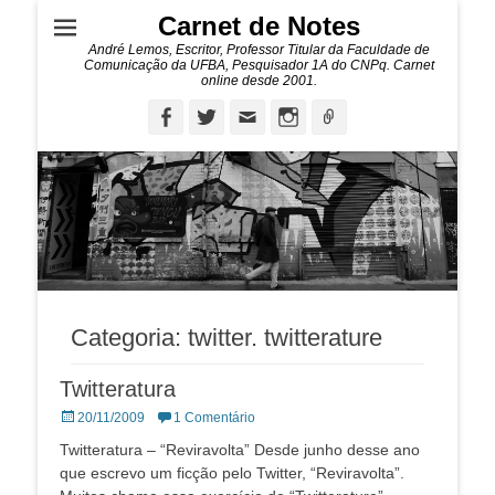
Carnet de Notes
André Lemos, Escritor, Professor Titular da Faculdade de
Comunicação da UFBA, Pesquisador 1A do CNPq. Carnet
online desde 2001.
Facebook
Twitter
Email
Instagram
Ligação
Categoria:
twitter. twitterature
Twitteratura
Posted
20/11/2009
1 Comentário
on
Twitteratura – “Reviravolta” Desde junho desse ano
que escrevo um ficção pelo Twitter, “Reviravolta”.