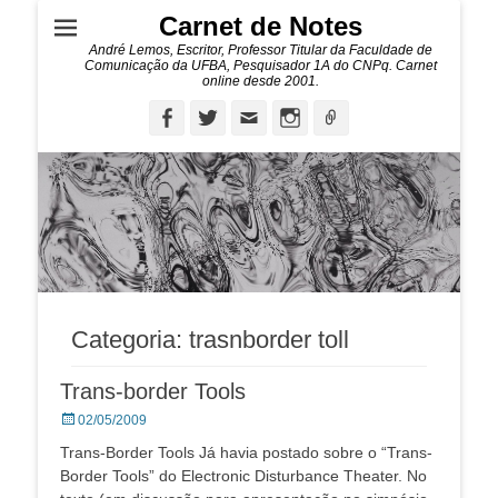
Carnet de Notes
André Lemos, Escritor, Professor Titular da Faculdade de
Comunicação da UFBA, Pesquisador 1A do CNPq. Carnet
online desde 2001.
Facebook
Twitter
Email
Instagram
Ligação
Categoria:
trasnborder toll
Trans-border Tools
Posted
02/05/2009
on
Trans-Border Tools Já havia postado sobre o “Trans-
Border Tools” do Electronic Disturbance Theater. No