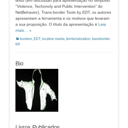
texto (em discussão para apresentação no simpósio
“Violence, Techonoly and Public Intervention” do
NetBehavior), Trans-border Tools by EDT, os autores
apresentam a ferramenta e os motivos que levaram
a sua proposição. O título da apresentação é
Leia
mais… »
Categorias:
borders
,
EDT
,
locative media
,
territorialization
,
trasnborder
toll
Bio
Livros Publicados