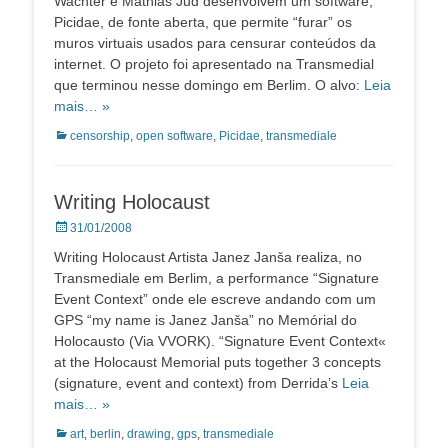
Wachter e Mathias Jud desenvolvem um software,
Picidae, de fonte aberta, que permite “furar” os
muros virtuais usados para censurar conteúdos da
internet. O projeto foi apresentado na Transmedial
que terminou nesse domingo em Berlim. O alvo:
Leia
mais… »
Categorias:
censorship
,
open software
,
Picidae
,
transmediale
Writing Holocaust
Posted
31/01/2008
on
Writing Holocaust Artista Janez Janša realiza, no
Transmediale em Berlim, a performance “Signature
Event Context” onde ele escreve andando com um
GPS “my name is Janez Janša” no Memórial do
Holocausto (Via VVORK). “Signature Event Context«
at the Holocaust Memorial puts together 3 concepts
(signature, event and context) from Derrida’s
Leia
mais… »
Categorias:
art
,
berlin
,
drawing
,
gps
,
transmediale