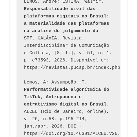
LEMOS, André; ESTIMA, Walmir. 
Responsabilidade civil das 
plataformas digitais no Brasil: 
a materialidade das plataformas 
na análise do julgamento do 
STF.
 GALÁxIA. Revista 
Interdisciplinar de Comunicação 
e Cultura, [S. l.], v. 51, n. 1, 
p. e73593, 2026. Disponível em: 
Lemos, A; Assumpção, T. 
Performatividade algorítmica do 
TikTok, Antropoceno e 
extrativismo digital no Brasil
. 
ALCEU (Rio de Janeiro, online), 
v. 26, n.58, p.195-214, 
jan./abr. 2026. DOI - 
https://doi.org/10.46391/ALCEU.v26.ed58.2