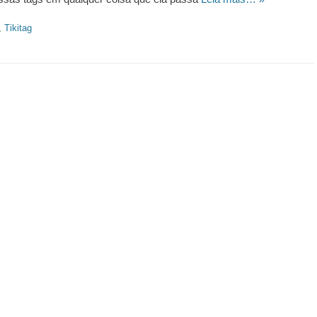
,
Tikitag
https://revistas.pucsp.br/index.php/galaxia/article/view/73593. 