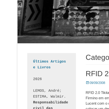
Catego
Últimos Artigos 
e Livros
RFID 2
2026
Posted
09/09/2008
on
LEMOS, André; 
RFID 2.0 Tikit
ESTIMA, Walmir. 
Firmino em ema
Responsabilidade 
Lucent com o o
civil das 
colocar um de