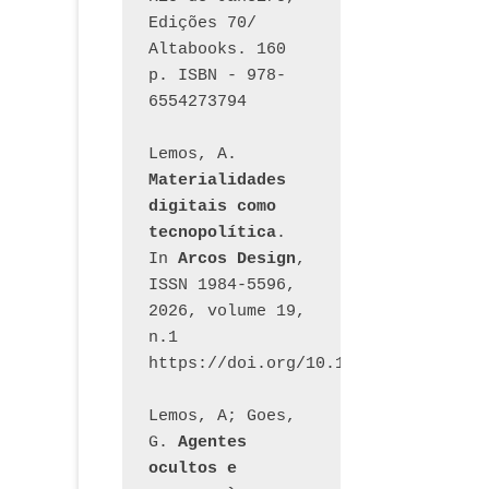
Edições 70/ 
Altabooks. 160 
p. ISBN - 978-
6554273794
Lemos, A. 
Materialidades 
digitais como 
tecnopolítica
. 
In 
Arcos Design
, 
ISSN 1984-5596, 
2026, volume 19, 
n.1 
https://doi.org/10.12957/arcosdesi
Lemos, A; Goes, 
G. 
Agentes 
ocultos e 