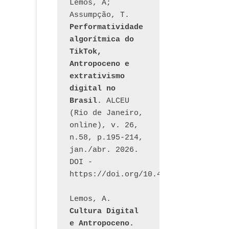
Lemos, A; 
Assumpção, T. 
Performatividade 
algorítmica do 
TikTok, 
Antropoceno e 
extrativismo 
digital no 
Brasil
. ALCEU 
(Rio de Janeiro, 
online), v. 26, 
n.58, p.195-214, 
jan./abr. 2026. 
DOI - 
https://doi.org/10.46391/ALCEU.v26
Lemos, A. 
Cultura Digital 
e Antropoceno. 