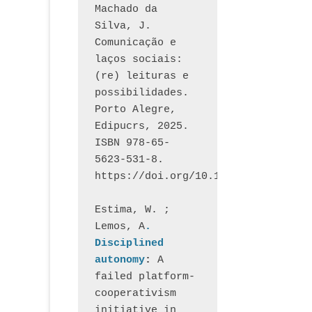
Machado da 
Silva, J.  
Comunicação e 
laços sociais: 
(re) leituras e 
possibilidades. 
Porto Alegre, 
Edipucrs, 2025. 
ISBN 978-65-
5623-531-8. 
https://doi.org/10.15448/1877.3
Estima, W. ; 
Lemos, A
. 
Disciplined 
autonomy
: 
A 
failed platform-
cooperativism 
initiative in 