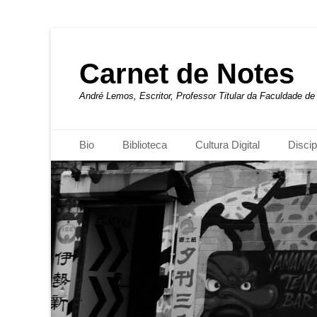
Carnet de Notes
André Lemos, Escritor, Professor Titular da Faculdade 
Menu principal
Pular
Bio
Biblioteca
Cultura Digital
Discip
para
o
conteúdo