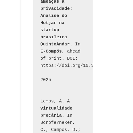
ameaças à 
privacidade: 
Análise do 
Hotjar na 
startup 
brasileira 
QuintoAndar
. In 
E-Compós
, ahead 
of print. DOI: 
https://doi.org/10.30962/ecomps.32
2025
Lemos, A. 
A 
virtualidade 
precária
. In 
Scroferneker, 
C., Campos, D.; 