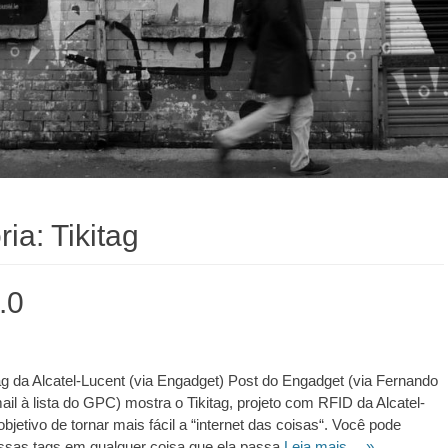
ria:
Tikitag
.0
ag da Alcatel-Lucent (via Engadget) Post do Engadget (via Fernando
il à lista do GPC) mostra o Tikitag, projeto com RFID da Alcatel-
bjetivo de tornar mais fácil a “internet das coisas“. Você pode
ssas tags em qualquer coisa que ela passa
Leia mais… »