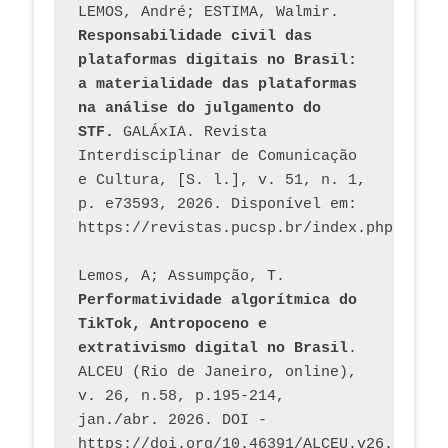
LEMOS, André; ESTIMA, Walmir. 
Responsabilidade civil das 
plataformas digitais no Brasil: 
a materialidade das plataformas 
na análise do julgamento do 
STF.
 GALÁxIA. Revista 
Interdisciplinar de Comunicação 
e Cultura, [S. l.], v. 51, n. 1, 
p. e73593, 2026. Disponível em: 
Lemos, A; Assumpção, T. 
Performatividade algorítmica do 
TikTok, Antropoceno e 
extrativismo digital no Brasil
. 
ALCEU (Rio de Janeiro, online), 
v. 26, n.58, p.195-214, 
jan./abr. 2026. DOI - 
https://doi.org/10.46391/ALCEU.v26.ed58.2