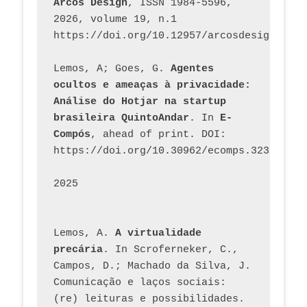
Arcos Design
, ISSN 1984-5596, 
2026, volume 19, n.1 
https://doi.org/10.12957/arcosdesign.2026
Lemos, A; Goes, G. 
Agentes 
ocultos e ameaças à privacidade: 
Análise do Hotjar na startup 
brasileira QuintoAndar
. In 
E-
Compós
, ahead of print. DOI: 
https://doi.org/10.30962/ecomps.3231
2025
Lemos, A. 
A virtualidade 
precária
. In Scroferneker, C., 
Campos, D.; Machado da Silva, J.  
Comunicação e laços sociais: 
(re) leituras e possibilidades. 