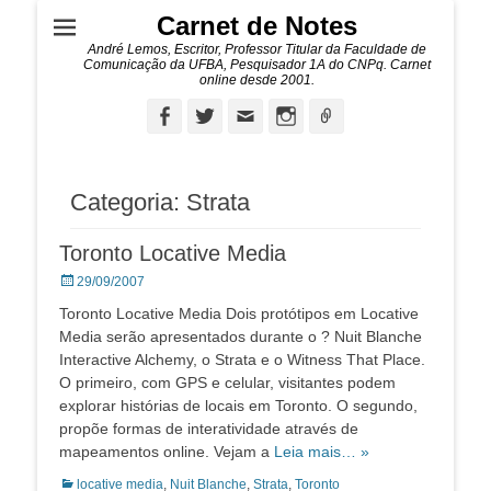
Carnet de Notes
André Lemos, Escritor, Professor Titular da Faculdade de
Comunicação da UFBA, Pesquisador 1A do CNPq. Carnet
online desde 2001.
Facebook
Twitter
Email
Instagram
Ligação
Categoria:
Strata
Toronto Locative Media
Posted
29/09/2007
on
Toronto Locative Media Dois protótipos em Locative
Media serão apresentados durante o ? Nuit Blanche
Interactive Alchemy, o Strata e o Witness That Place.
O primeiro, com GPS e celular, visitantes podem
explorar histórias de locais em Toronto. O segundo,
propõe formas de interatividade através de
mapeamentos online. Vejam a
Leia mais… »
Categorias:
locative media
,
Nuit Blanche
,
Strata
,
Toronto