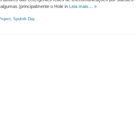
lgumas (principalmente o Hole in
Leia mais… »
Project
,
Sputnik Day
https://revistas.pucsp.br/index.php/galaxia/article/view/73593. 