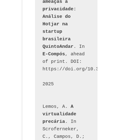
ameaças à 
privacidade: 
Análise do 
Hotjar na 
startup 
brasileira 
QuintoAndar
. In 
E-Compós
, ahead 
of print. DOI: 
https://doi.org/10.30962/ecomps.32
2025
Lemos, A. 
A 
virtualidade 
precária
. In 
Scroferneker, 
C., Campos, D.; 