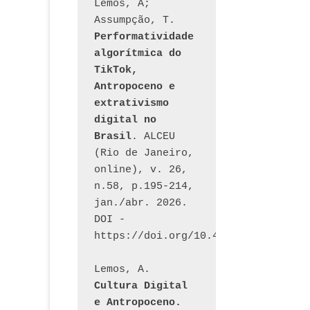
Lemos, A; 
Assumpção, T. 
Performatividade 
algorítmica do 
TikTok, 
Antropoceno e 
extrativismo 
digital no 
Brasil
. ALCEU 
(Rio de Janeiro, 
online), v. 26, 
n.58, p.195-214, 
jan./abr. 2026. 
DOI - 
https://doi.org/10.46391/ALCEU.v26
Lemos, A. 
Cultura Digital 
e Antropoceno. 