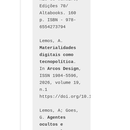
Edições 70/ 
Altabooks. 160 
p. ISBN - 978-
6554273794
Lemos, A. 
Materialidades 
digitais como 
tecnopolítica
. 
In 
Arcos Design
, 
ISSN 1984-5596, 
2026, volume 19, 
n.1 
https://doi.org/10.12957/arcosdesi
Lemos, A; Goes, 
G. 
Agentes 
ocultos e 