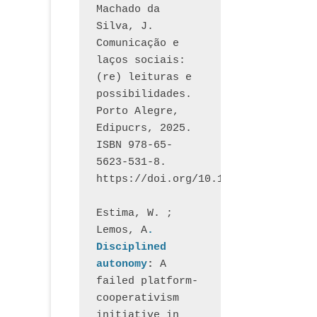
Machado da 
Silva, J.  
Comunicação e 
laços sociais: 
(re) leituras e 
possibilidades. 
Porto Alegre, 
Edipucrs, 2025. 
ISBN 978-65-
5623-531-8. 
https://doi.org/10.15448/1877.3
Estima, W. ; 
Lemos, A
. 
Disciplined 
autonomy
: 
A 
failed platform-
cooperativism 
initiative in 