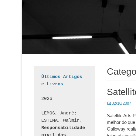
Catego
Últimos Artigos 
e Livros
Satelli
2026
Posted
02/10/2007
on
LEMOS, André; 
Satellite Arts
ESTIMA, Walmir. 
melhor do que 
Responsabilidade 
Galloway reali
civil das 
teleparticipaç