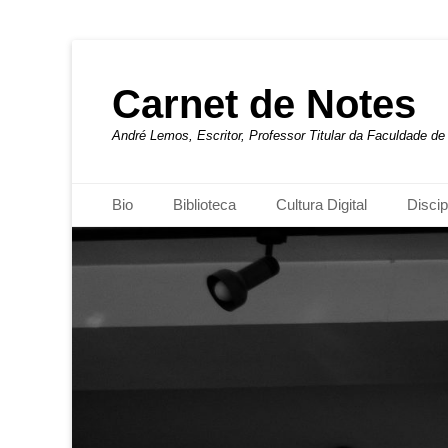
Carnet de Notes
André Lemos, Escritor, Professor Titular da Faculdade 
Menu principal
Pular
Bio
Biblioteca
Cultura Digital
Discip
para
o
conteúdo