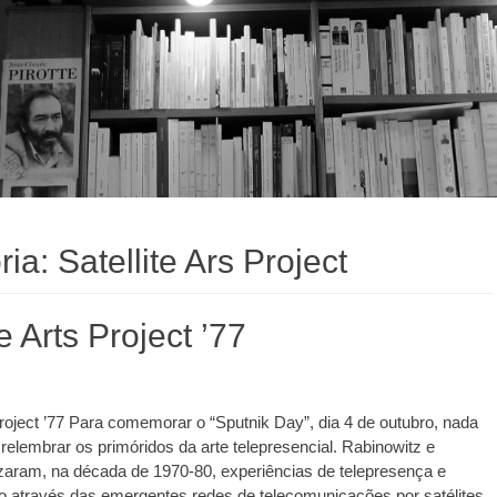
ria:
Satellite Ars Project
te Arts Project ’77
 Project ’77 Para comemorar o “Sputnik Day”, dia 4 de outubro, nada
relembrar os primóridos da arte telepresencial. Rabinowitz e
zaram, na década de 1970-80, experiências de telepresença e
ão através das emergentes redes de telecomunicações por satélites.