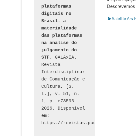
Descrevemos a
plataformas 
digitais no 
Categorias:
Satellite Ars 
Brasil: a 
materialidade 
das plataformas 
na análise do 
julgamento do 
STF.
 GALÁxIA. 
Revista 
Interdisciplinar 
de Comunicação e 
Cultura, [S. 
l.], v. 51, n. 
1, p. e73593, 
2026. Disponível 
em: 