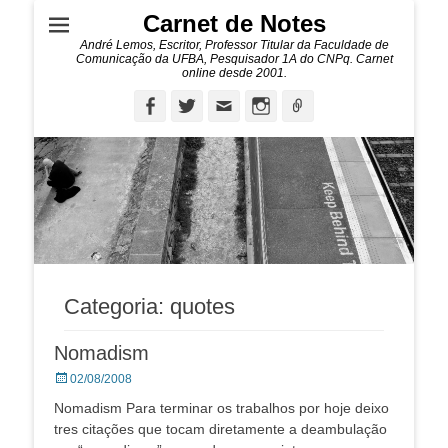
Carnet de Notes
André Lemos, Escritor, Professor Titular da Faculdade de
Comunicação da UFBA, Pesquisador 1A do CNPq. Carnet
online desde 2001.
Facebook
Twitter
Email
Instagram
Ligação
Categoria:
quotes
Nomadism
Posted
02/08/2008
on
Nomadism Para terminar os trabalhos por hoje deixo
tres citações que tocam diretamente a deambulação