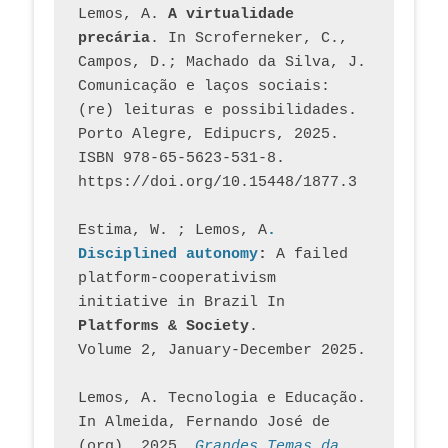
Lemos, A. 
A virtualidade 
precária
. In Scroferneker, C., 
Campos, D.; Machado da Silva, J.  
Comunicação e laços sociais: 
(re) leituras e possibilidades. 
Porto Alegre, Edipucrs, 2025. 
ISBN 978-65-5623-531-8. 
https://doi.org/10.15448/1877.3
Estima, W. ; Lemos, A
. 
Disciplined autonomy
: 
A failed 
platform-cooperativism 
initiative in Brazil In
Platforms & Society
. 
Volume 2, January-December 2025.
Lemos, A. Tecnologia e Educação. 
In Almeida, Fernando José de 
(org). 2025. 
Grandes Temas da 